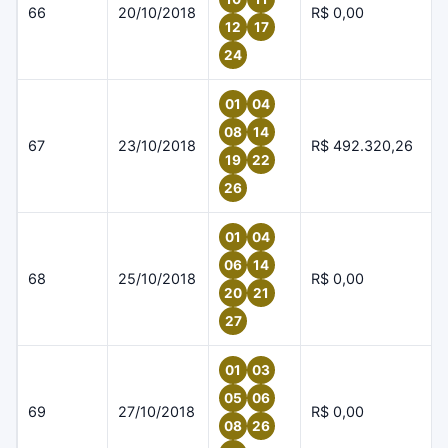
66
20/10/2018
R$ 0,00
12
17
24
01
04
08
14
67
23/10/2018
R$ 492.320,26
19
22
26
01
04
06
14
68
25/10/2018
R$ 0,00
20
21
27
01
03
05
06
69
27/10/2018
R$ 0,00
08
26