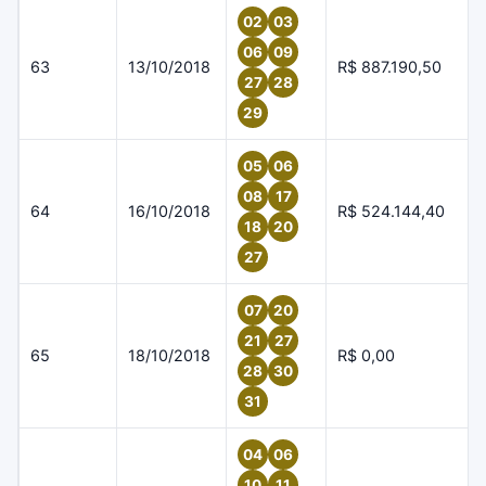
02
03
06
09
63
13/10/2018
R$ 887.190,50
27
28
29
05
06
08
17
64
16/10/2018
R$ 524.144,40
18
20
27
07
20
21
27
65
18/10/2018
R$ 0,00
28
30
31
04
06
10
11