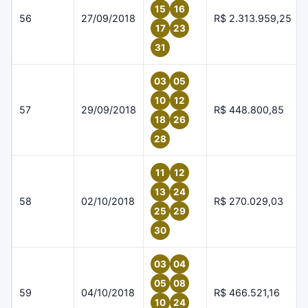
15
16
56
27/09/2018
R$ 2.313.959,25
17
23
31
03
05
10
12
57
29/09/2018
R$ 448.800,85
18
26
28
11
12
13
24
58
02/10/2018
R$ 270.029,03
25
29
30
03
04
05
08
59
04/10/2018
R$ 466.521,16
10
24