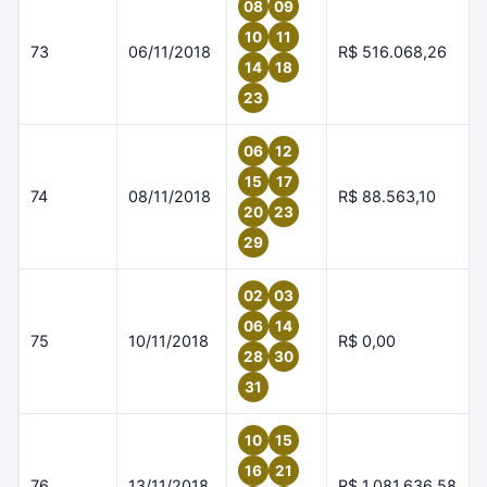
08
09
10
11
73
06/11/2018
R$ 516.068,26
14
18
23
06
12
15
17
74
08/11/2018
R$ 88.563,10
20
23
29
02
03
06
14
75
10/11/2018
R$ 0,00
28
30
31
10
15
16
21
76
13/11/2018
R$ 1.081.636,58