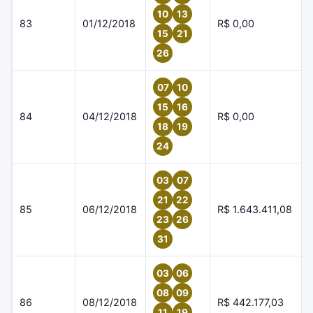
10
13
83
01/12/2018
R$ 0,00
15
21
26
07
10
15
16
84
04/12/2018
R$ 0,00
18
19
24
03
07
21
22
85
06/12/2018
R$ 1.643.411,08
23
26
31
03
06
08
09
86
08/12/2018
R$ 442.177,03
11
19