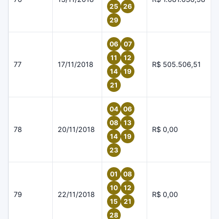
25
26
29
06
07
11
12
77
17/11/2018
R$ 505.506,51
14
19
21
04
06
08
13
78
20/11/2018
R$ 0,00
14
19
23
01
08
10
12
79
22/11/2018
R$ 0,00
15
21
28