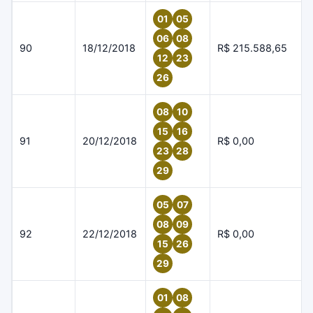
01
05
06
08
90
18/12/2018
R$ 215.588,65
12
23
26
08
10
15
16
91
20/12/2018
R$ 0,00
23
28
29
05
07
08
09
92
22/12/2018
R$ 0,00
15
26
29
01
08