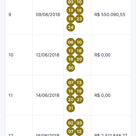
03
10
13
18
9
09/06/2018
R$ 550.090,55
19
23
24
06
10
13
18
10
12/06/2018
R$ 0,00
19
20
30
07
13
16
19
11
14/06/2018
R$ 0,00
20
27
31
02
03
07
12
12
16/06/2018
R$ 2.511.848,77