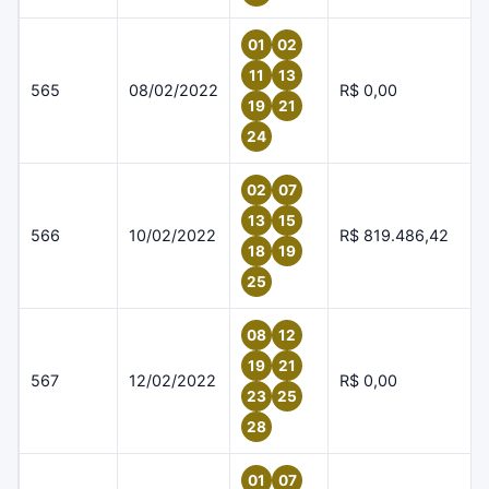
01
02
11
13
565
08/02/2022
R$ 0,00
19
21
24
02
07
13
15
566
10/02/2022
R$ 819.486,42
18
19
25
08
12
19
21
567
12/02/2022
R$ 0,00
23
25
28
01
07