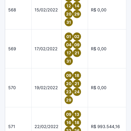
12
14
568
15/02/2022
R$ 0,00
20
29
31
01
02
04
09
569
17/02/2022
R$ 0,00
17
21
31
09
18
20
21
570
19/02/2022
R$ 0,00
23
24
29
09
13
16
18
571
22/02/2022
R$ 993.544,16
23
26