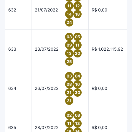
11
12
632
21/07/2022
R$ 0,00
14
18
24
03
05
09
11
633
23/07/2022
R$ 1.022.115,92
13
20
25
03
04
08
16
634
26/07/2022
R$ 0,00
21
30
31
02
08
11
13
635
28/07/2022
R$ 0,00
15
16