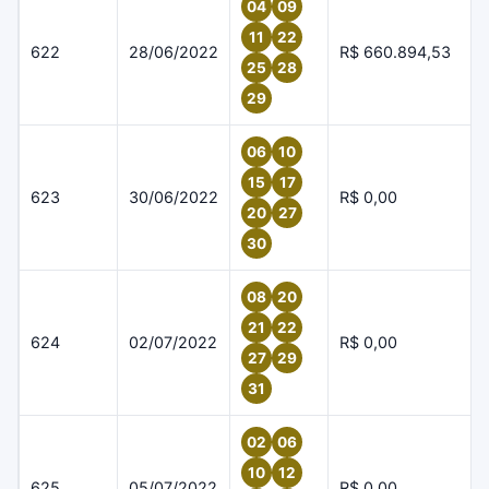
04
09
11
22
622
28/06/2022
R$ 660.894,53
25
28
29
06
10
15
17
623
30/06/2022
R$ 0,00
20
27
30
08
20
21
22
624
02/07/2022
R$ 0,00
27
29
31
02
06
10
12
625
05/07/2022
R$ 0,00