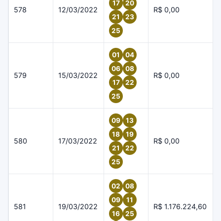
17
20
578
12/03/2022
R$ 0,00
21
23
25
01
04
06
08
579
15/03/2022
R$ 0,00
17
22
25
09
13
18
19
580
17/03/2022
R$ 0,00
21
22
25
02
08
09
11
581
19/03/2022
R$ 1.176.224,60
16
25