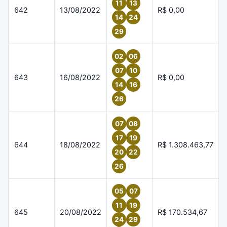
11
13
642
13/08/2022
R$ 0,00
14
24
29
02
06
07
10
643
16/08/2022
R$ 0,00
14
16
26
07
08
17
19
644
18/08/2022
R$ 1.308.463,77
20
22
26
05
07
11
19
645
20/08/2022
R$ 170.534,67
24
29