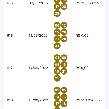
615
09/06/2022
R$ 350.537,15
17
28
29
06
12
15
26
616
11/06/2022
R$ 0,00
27
28
31
01
06
08
13
617
14/06/2022
R$ 0,00
15
21
25
03
05
13
15
618
18/06/2022
R$ 591.956,35
17
18