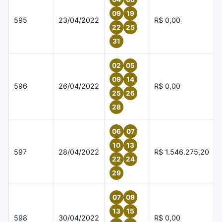
09
19
595
23/04/2022
R$ 0,00
22
25
31
02
05
09
14
596
26/04/2022
R$ 0,00
25
26
28
06
07
10
13
597
28/04/2022
R$ 1.546.275,20
22
24
29
07
09
13
15
598
30/04/2022
R$ 0,00