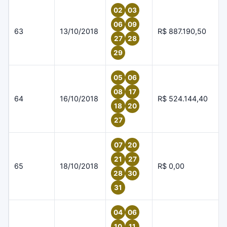
02
03
06
09
63
13/10/2018
R$ 887.190,50
27
28
29
05
06
08
17
64
16/10/2018
R$ 524.144,40
18
20
27
07
20
21
27
65
18/10/2018
R$ 0,00
28
30
31
04
06
10
11