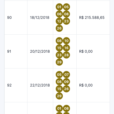
01
05
06
08
90
18/12/2018
R$ 215.588,65
12
23
26
08
10
15
16
91
20/12/2018
R$ 0,00
23
28
29
05
07
08
09
92
22/12/2018
R$ 0,00
15
26
29
01
08