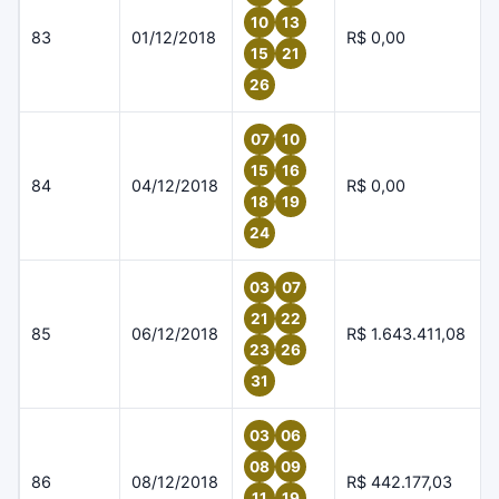
10
13
83
01/12/2018
R$ 0,00
15
21
26
07
10
15
16
84
04/12/2018
R$ 0,00
18
19
24
03
07
21
22
85
06/12/2018
R$ 1.643.411,08
23
26
31
03
06
08
09
86
08/12/2018
R$ 442.177,03
11
19