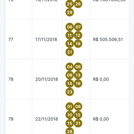
25
26
29
06
07
11
12
77
17/11/2018
R$ 505.506,51
14
19
21
04
06
08
13
78
20/11/2018
R$ 0,00
14
19
23
01
08
10
12
79
22/11/2018
R$ 0,00
15
21
28