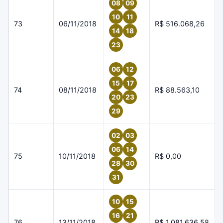
08
09
10
11
73
06/11/2018
R$ 516.068,26
14
18
23
06
12
15
17
74
08/11/2018
R$ 88.563,10
20
23
29
02
03
06
14
75
10/11/2018
R$ 0,00
28
30
31
10
15
16
21
76
13/11/2018
R$ 1.081.636,58