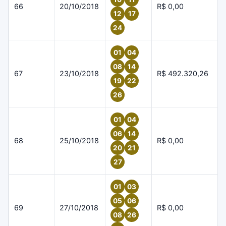
66
20/10/2018
R$ 0,00
12
17
24
01
04
08
14
67
23/10/2018
R$ 492.320,26
19
22
26
01
04
06
14
68
25/10/2018
R$ 0,00
20
21
27
01
03
05
06
69
27/10/2018
R$ 0,00
08
26