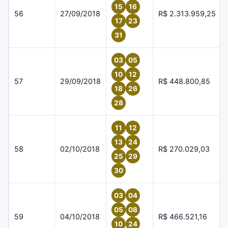
15
16
56
27/09/2018
R$ 2.313.959,25
17
23
31
03
05
10
12
57
29/09/2018
R$ 448.800,85
18
26
28
11
12
13
24
58
02/10/2018
R$ 270.029,03
25
29
30
03
04
05
08
59
04/10/2018
R$ 466.521,16
10
24