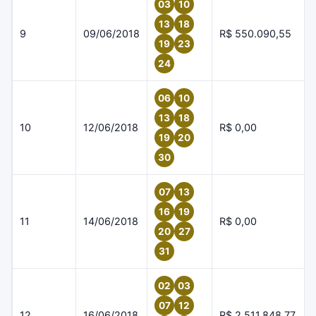
03
10
13
18
9
09/06/2018
R$ 550.090,55
19
23
24
06
10
13
18
10
12/06/2018
R$ 0,00
19
20
30
07
13
16
19
11
14/06/2018
R$ 0,00
20
27
31
02
03
07
12
12
16/06/2018
R$ 2.511.848,77