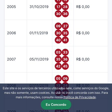
2005
31/10/2019
R$ 0,00
17
28
30
36
09
27
2006
01/11/2019
R$ 0,00
30
35
40
41
03
33
2007
05/11/2019
R$ 0,00
35
36
42
45
05
09
2008
07/11/2019
R$ 0,00
13
24
Este site e os serviços de terceiros utilizados nele, como serviços do Google,
31
40
mas não somente, usam cookies. Ao usá-lo, você concorda com isso. Para
mais informações, consulte nossa
Política de Privacidade
.
Eu Concordo
03
05
2009
09/11/2019
R$ 0,00
29
30