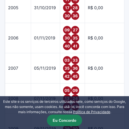
2005
31/10/2019
R$ 0,00
17
28
30
36
09
27
2006
01/11/2019
R$ 0,00
30
35
40
41
03
33
2007
05/11/2019
R$ 0,00
35
36
42
45
05
09
2008
07/11/2019
R$ 0,00
13
24
Este site e os serviços de terceiros utilizados nele, como serviços do Google,
31
40
mas não somente, usam cookies. Ao usá-lo, você concorda com isso. Para
mais informações, consulte nossa
Política de Privacidade
.
Eu Concordo
03
05
2009
09/11/2019
R$ 0,00
29
30