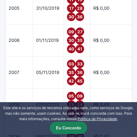
2005
31/10/2019
R$ 0,00
17
28
30
36
09
27
2006
01/11/2019
R$ 0,00
30
35
40
41
03
33
2007
05/11/2019
R$ 0,00
35
36
42
45
05
09
2008
07/11/2019
R$ 0,00
13
24
Este site e os serviços de terceiros utilizados nele, como serviços do Google,
31
40
mas não somente, usam cookies. Ao usá-lo, você concorda com isso. Para
mais informações, consulte nossa
Política de Privacidade
.
Eu Concordo
03
05
2009
09/11/2019
R$ 0,00
29
30