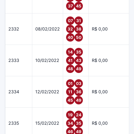
37
45
07
31
2332
08/02/2022
R$ 0,00
32
38
40
50
14
35
2333
10/02/2022
R$ 0,00
41
43
48
49
01
03
2334
12/02/2022
R$ 0,00
11
36
45
49
19
24
2335
15/02/2022
R$ 0,00
34
35
46
49