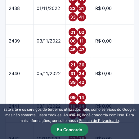
2438
01/11/2022
R$ 0,00
22
31
33
41
01
02
2439
03/11/2022
R$ 0,00
06
11
45
47
21
26
2440
05/11/2022
R$ 0,00
31
34
39
42
09
14
2441
08/11/2022
R$ 0,00
16
24
Este site e os serviços de terceiros utilizados nele, como serviços do Google,
37
39
mas não somente, usam cookies. Ao usá-lo, você concorda com isso. Para
mais informações, consulte nossa
Política de Privacidade
.
Eu Concordo
07
19
2442
10/11/2022
R$ 0,00
22
35