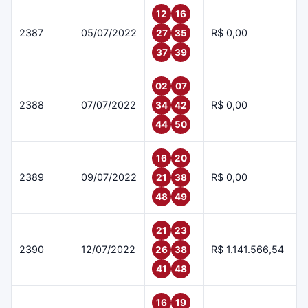
12
16
2387
05/07/2022
R$ 0,00
27
35
37
39
02
07
2388
07/07/2022
R$ 0,00
34
42
44
50
16
20
2389
09/07/2022
R$ 0,00
21
38
48
49
21
23
2390
12/07/2022
R$ 1.141.566,54
26
38
41
48
16
19