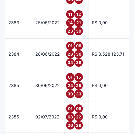
11
12
2383
25/06/2022
R$ 0,00
14
21
23
39
01
08
2384
28/06/2022
R$ 8.528.123,71
28
30
34
38
01
15
2385
30/06/2022
R$ 0,00
24
25
30
33
01
06
2386
02/07/2022
R$ 0,00
08
22
26
29