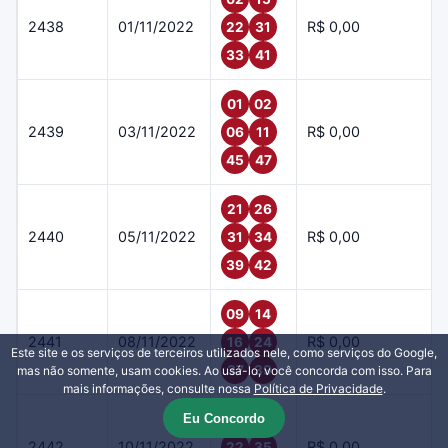
2438
01/11/2022
R$ 0,00
22
31
33
41
01
02
2439
03/11/2022
R$ 0,00
06
11
45
47
21
26
2440
05/11/2022
R$ 0,00
31
34
39
42
09
14
2441
08/11/2022
R$ 0,00
16
24
Este site e os serviços de terceiros utilizados nele, como serviços do Google,
37
39
mas não somente, usam cookies. Ao usá-lo, você concorda com isso. Para
mais informações, consulte nossa
Política de Privacidade
.
Eu Concordo
07
19
2442
10/11/2022
R$ 0,00
22
35