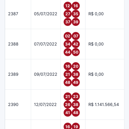
12
16
2387
05/07/2022
R$ 0,00
27
35
37
39
02
07
2388
07/07/2022
R$ 0,00
34
42
44
50
16
20
2389
09/07/2022
R$ 0,00
21
38
48
49
21
23
2390
12/07/2022
R$ 1.141.566,54
26
38
41
48
16
19