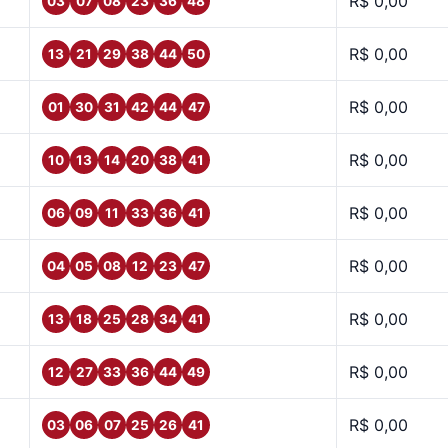
R$ 0,00
03
07
08
23
36
48
R$ 0,00
13
21
29
38
44
50
R$ 0,00
01
30
31
42
44
47
R$ 0,00
10
13
14
20
38
41
R$ 0,00
06
09
11
33
36
41
R$ 0,00
04
05
08
12
23
47
R$ 0,00
13
18
25
28
34
41
R$ 0,00
12
27
33
36
44
49
R$ 0,00
03
06
07
25
26
41