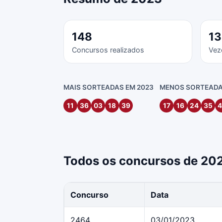
148
1
Concursos realizados
Vez
MAIS SORTEADAS EM 2023
MENOS SORTEADA
11
36
03
18
39
17
16
24
35
4
Todos os concursos de 20
Concurso
Data
2464
03/01/2023