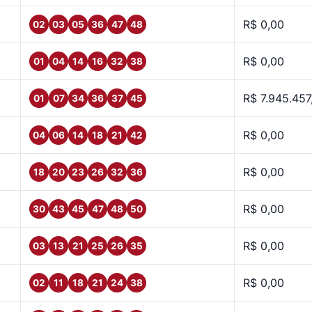
R$ 0,00
02
03
05
36
47
48
R$ 0,00
01
04
14
16
32
38
R$ 7.945.457
01
07
34
36
37
45
R$ 0,00
04
06
14
18
21
42
R$ 0,00
18
20
23
26
32
36
R$ 0,00
30
43
45
47
48
50
R$ 0,00
03
13
21
25
26
35
R$ 0,00
02
11
18
21
24
38