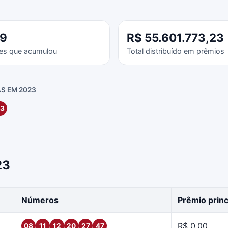
39
R$ 55.601.773,23
es que acumulou
Total distribuído em prêmios
S EM 2023
3
23
Números
Prêmio princ
R$ 0,00
08
11
12
20
27
47