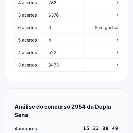
4 acertos
282
Várias
3 acertos
6376
Várias
6 acertos
0
Sem ganhadores
5 acertos
4
Várias
4 acertos
522
Várias
3 acertos
8473
Várias
Análise do concurso 2954 da Dupla
Sena
4 ímpares
15 33 39 49