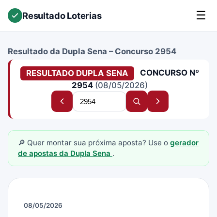
☰
Resultado Loterias
Resultado da Dupla Sena – Concurso 2954
CONCURSO Nº
RESULTADO DUPLA SENA
2954
(08/05/2026)
Buscar
Concurso
Buscar
Próximo
concurso
anterior
concurso
concurso
🔎 Quer montar sua próxima aposta? Use o
gerador
de apostas da Dupla Sena
.
08/05/2026