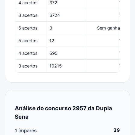
4 acertos
372
Várias
3 acertos
6724
Várias
6 acertos
0
Sem ganhadores
5 acertos
12
Várias
4 acertos
595
Várias
3 acertos
10215
Várias
Análise do concurso 2957 da Dupla
Sena
1 ímpares
39