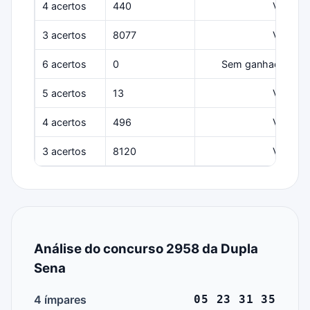
4 acertos
440
Várias
3 acertos
8077
Várias
6 acertos
0
Sem ganhadores
5 acertos
13
Várias
4 acertos
496
Várias
3 acertos
8120
Várias
Análise do concurso 2958 da Dupla
Sena
4 ímpares
05 23 31 35