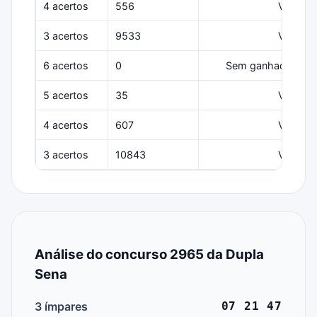
4 acertos
556
Várias
3 acertos
9533
Várias
6 acertos
0
Sem ganhadores
5 acertos
35
Várias
4 acertos
607
Várias
3 acertos
10843
Várias
Análise do concurso 2965 da Dupla
Sena
3 ímpares
07 21 47