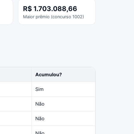
R$ 1.703.088,66
Maior prêmio (concurso 1002)
Acumulou?
Sim
Não
Não
Não