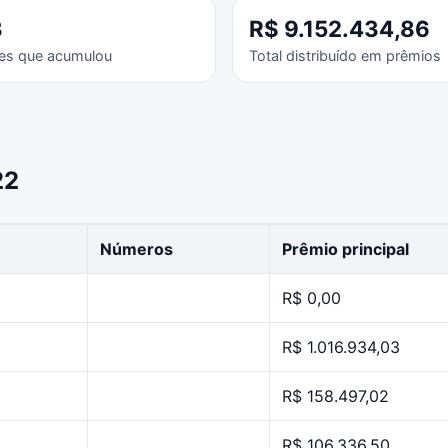
3
R$ 9.152.434,86
es que acumulou
Total distribuído em prêmios
22
Números
Prêmio principal
R$ 0,00
R$ 1.016.934,03
R$ 158.497,02
R$ 106.336,50