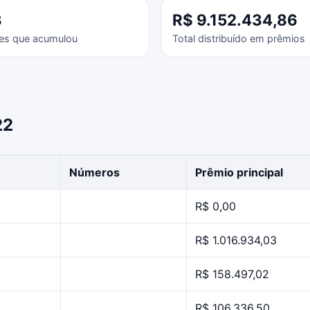
3
R$ 9.152.434,86
es que acumulou
Total distribuído em prêmios
22
Números
Prêmio principal
R$ 0,00
R$ 1.016.934,03
R$ 158.497,02
R$ 106.336,50