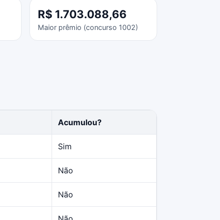
R$ 1.703.088,66
Maior prêmio (concurso 1002)
Acumulou?
Sim
Não
Não
Não