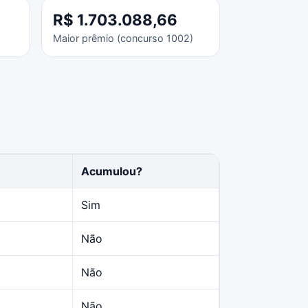
R$ 1.703.088,66
Maior prêmio (concurso 1002)
Acumulou?
Sim
Não
Não
Não