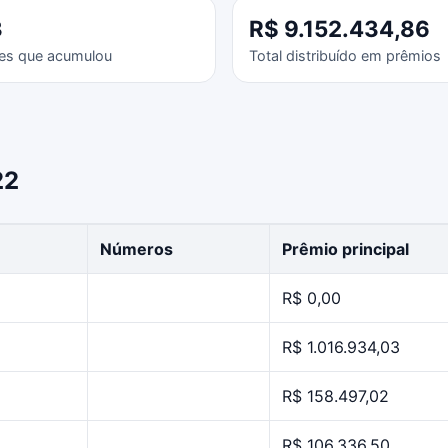
3
R$ 9.152.434,86
es que acumulou
Total distribuído em prêmios
22
Números
Prêmio principal
R$ 0,00
R$ 1.016.934,03
R$ 158.497,02
R$ 106.336,50