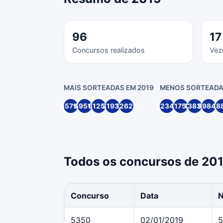
96
17
Concursos realizados
Vez
MAIS SORTEADAS EM 2019
MENOS SORTEADA
45791
59512
61258
31935
12629
22349
11752
13836
99846
18
Todos os concursos de 20
Concurso
Data
5350
02/01/2019
5