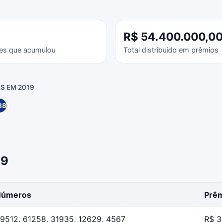
R$ 54.400.000,0
es que acumulou
Total distribuído em prêmios
S EM 2019
881
19
Números
Prêm
9512, 61258, 31935, 12629, 4567
R$ 3