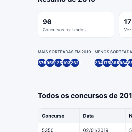
96
17
Concursos realizados
Vez
MAIS SORTEADAS EM 2019
MENOS SORTEADA
45791
59512
61258
31935
12629
22349
11752
13836
99846
18
Todos os concursos de 20
Concurso
Data
5350
02/01/2019
5