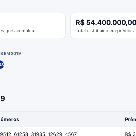
R$ 54.400.000,0
es que acumulou
Total distribuído em prêmios
S EM 2019
881
19
Números
Prêm
9512, 61258, 31935, 12629, 4567
R$ 3