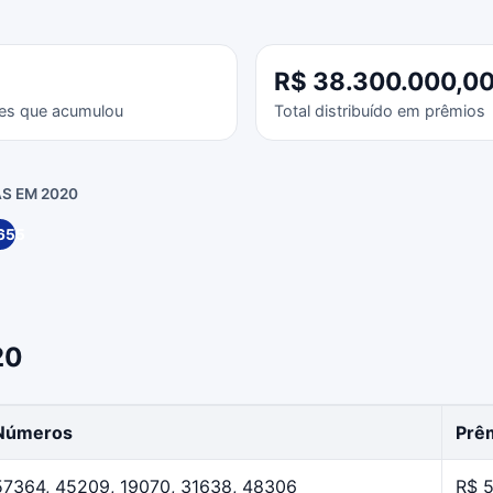
R$ 38.300.000,0
es que acumulou
Total distribuído em prêmios
S EM 2020
655
20
Números
Prêm
57364, 45209, 19070, 31638, 48306
R$ 