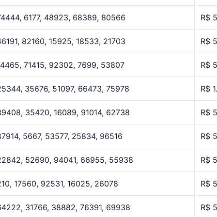
74444, 6177, 48923, 68389, 80566
R$ 
46191, 82160, 15925, 18533, 21703
R$ 
14465, 71415, 92302, 7699, 53807
R$ 
25344, 35676, 51097, 66473, 75978
R$ 1
39408, 35420, 16089, 91014, 62738
R$ 
87914, 5667, 53577, 25834, 96516
R$ 
22842, 52690, 94041, 66955, 55938
R$ 
210, 17560, 92531, 16025, 26078
R$ 
64222, 31766, 38882, 76391, 69938
R$ 