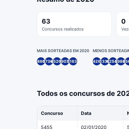
63
0
Concursos realizados
Vez
MAIS SORTEADAS EM 2020
MENOS SORTEADA
48605
57364
45209
19070
31638
74262
1339
62547
39888
95
Todos os concursos de 20
Concurso
Data
5455
02/01/2020