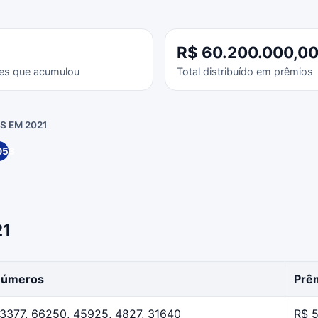
R$ 60.200.000,0
es que acumulou
Total distribuído em prêmios
 EM 2021
053
21
úmeros
Prêm
3377, 66250, 45925, 4827, 31640
R$ 