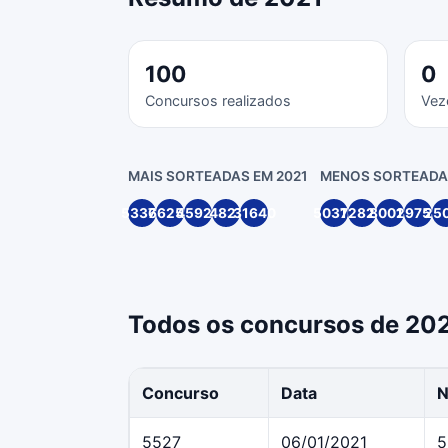
100
0
Concursos realizados
Vez
MAIS SORTEADAS EM 2021
MENOS SORTEADAS
53377
66250
45925
4827
31640
50316
72820
80014
29754
25
Todos os concursos de 20
Concurso
Data
N
5527
06/01/2021
5