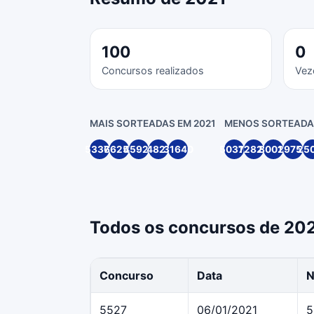
100
0
Concursos realizados
Vez
MAIS SORTEADAS EM 2021
MENOS SORTEADAS
53377
66250
45925
4827
31640
50316
72820
80014
29754
25
Todos os concursos de 20
Concurso
Data
N
5527
06/01/2021
5