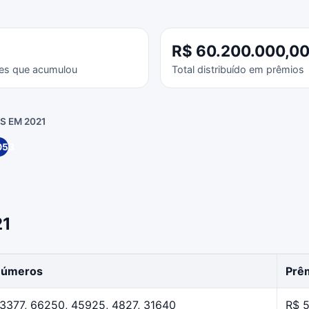
R$ 60.200.000,0
es que acumulou
Total distribuído em prêmios
 EM 2021
053
21
úmeros
Prêm
3377, 66250, 45925, 4827, 31640
R$ 