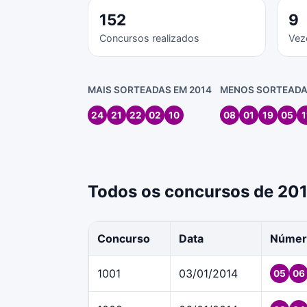
152
9
Concursos realizados
Vez
MAIS SORTEADAS EM 2014
MENOS SORTEADA
24
21
22
02
10
08
01
19
05
1
Todos os concursos de 20
Concurso
Data
Númer
1001
03/01/2014
05
06