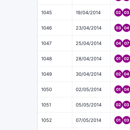
1045
19/04/2014
02
03
1046
23/04/2014
03
04
1047
25/04/2014
04
07
1048
28/04/2014
01
02
1049
30/04/2014
02
04
1050
02/05/2014
01
04
1051
05/05/2014
02
03
1052
07/05/2014
01
03