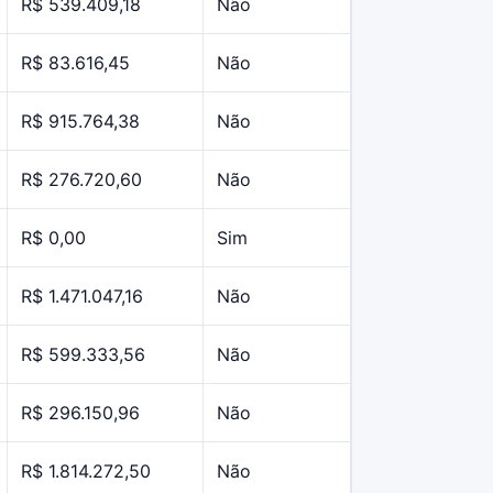
R$ 539.409,18
Não
R$ 83.616,45
Não
R$ 915.764,38
Não
R$ 276.720,60
Não
R$ 0,00
Sim
R$ 1.471.047,16
Não
R$ 599.333,56
Não
R$ 296.150,96
Não
R$ 1.814.272,50
Não