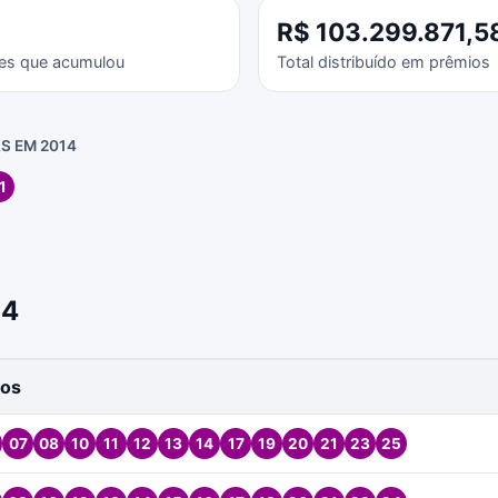
R$ 103.299.871,5
es que acumulou
Total distribuído em prêmios
S EM 2014
1
14
os
07
08
10
11
12
13
14
17
19
20
21
23
25