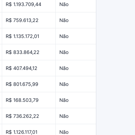
R$ 1.193.709,44
Não
R$ 759.613,22
Não
R$ 1.135.172,01
Não
R$ 833.864,22
Não
R$ 407.494,12
Não
R$ 801.675,99
Não
R$ 168.503,79
Não
R$ 736.262,22
Não
R$ 1.126.117,01
Não