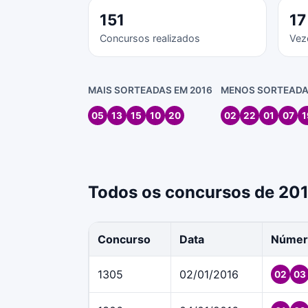
151
17
Concursos realizados
Vez
MAIS SORTEADAS EM 2016
MENOS SORTEADA
05
13
15
10
20
02
22
01
07
1
Todos os concursos de 20
Concurso
Data
Númer
1305
02/01/2016
02
03