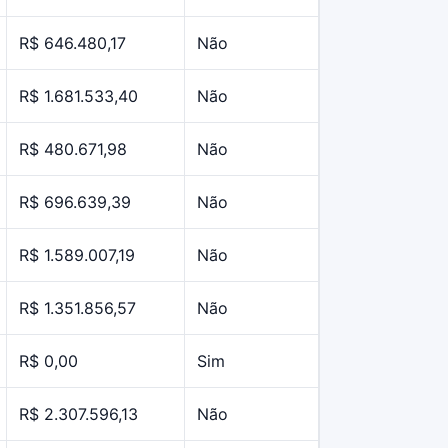
R$ 646.480,17
Não
R$ 1.681.533,40
Não
R$ 480.671,98
Não
R$ 696.639,39
Não
R$ 1.589.007,19
Não
R$ 1.351.856,57
Não
R$ 0,00
Sim
R$ 2.307.596,13
Não