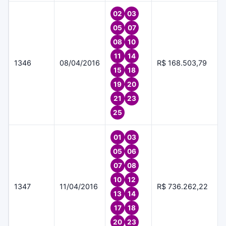
02
03
05
07
08
10
11
14
1346
08/04/2016
R$ 168.503,79
15
18
19
20
21
23
25
01
03
05
06
07
08
10
12
1347
11/04/2016
R$ 736.262,22
13
14
17
18
20
23