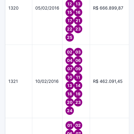
12
13
1320
05/02/2016
R$ 666.899,87
15
16
17
21
22
23
25
02
03
04
06
07
09
10
11
1321
10/02/2016
R$ 462.091,45
13
14
18
19
20
23
24
01
02
06
07