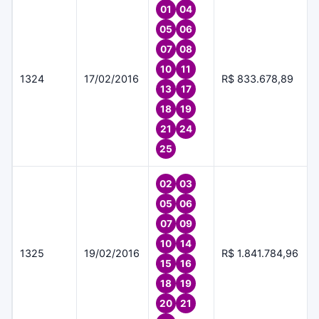
01
04
05
06
07
08
10
11
1324
17/02/2016
R$ 833.678,89
13
17
18
19
21
24
25
02
03
05
06
07
09
10
14
1325
19/02/2016
R$ 1.841.784,96
15
16
18
19
20
21