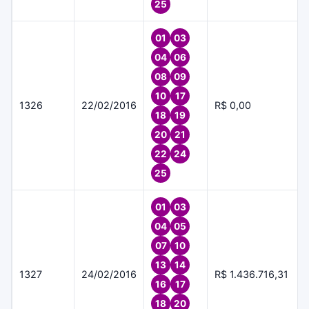
25
01
03
04
06
08
09
10
17
1326
22/02/2016
R$ 0,00
18
19
20
21
22
24
25
01
03
04
05
07
10
13
14
1327
24/02/2016
R$ 1.436.716,31
16
17
18
20