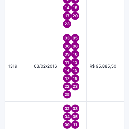
14
15
17
20
23
03
05
06
08
09
10
11
13
1319
03/02/2016
R$ 95.885,50
14
15
17
19
22
23
25
02
03
04
05
09
11