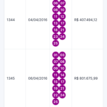
06
07
08
10
11
12
1344
04/04/2016
R$ 407.494,12
13
17
18
21
23
24
25
01
03
07
08
09
10
11
14
1345
06/04/2016
R$ 801.675,99
15
17
19
21
22
24
25