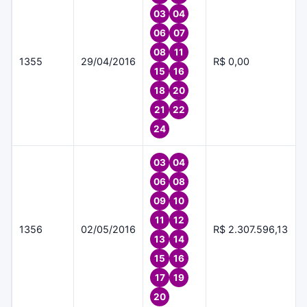
03
04
06
07
08
11
1355
29/04/2016
R$ 0,00
15
16
18
20
21
22
24
03
04
06
08
09
10
11
12
1356
02/05/2016
R$ 2.307.596,13
13
14
15
16
17
19
20