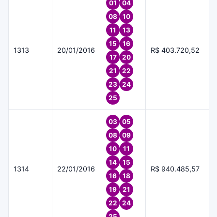
01
04
08
10
11
13
15
16
1313
20/01/2016
R$ 403.720,52
17
20
21
22
23
24
25
03
05
08
09
10
11
14
15
1314
22/01/2016
R$ 940.485,57
16
18
19
21
22
24
25