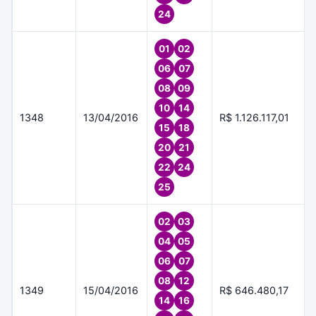
24
01
02
06
07
08
09
10
14
1348
13/04/2016
R$ 1.126.117,01
15
18
20
21
22
24
25
02
03
04
05
06
07
08
12
1349
15/04/2016
R$ 646.480,17
14
16