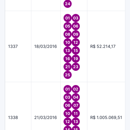
24
01
03
05
06
08
09
10
12
1337
18/03/2016
R$ 52.214,17
13
15
16
19
21
23
25
01
02
03
04
06
07
10
11
1338
21/03/2016
R$ 1.005.069,51
12
13
14
15