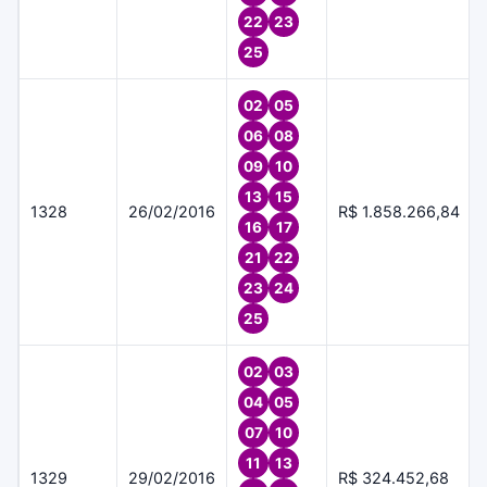
22
23
25
02
05
06
08
09
10
13
15
1328
26/02/2016
R$ 1.858.266,84
16
17
21
22
23
24
25
02
03
04
05
07
10
11
13
1329
29/02/2016
R$ 324.452,68