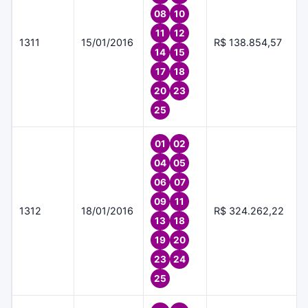
08
10
11
12
1311
15/01/2016
R$ 138.854,57
14
15
17
18
20
23
25
01
02
04
05
06
07
09
11
1312
18/01/2016
R$ 324.262,22
13
18
19
20
23
24
25