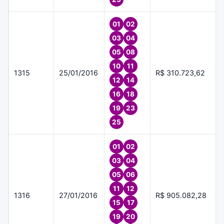
01
02
03
04
05
08
10
11
1315
25/01/2016
R$ 310.723,62
12
14
16
18
19
23
25
01
02
03
04
05
06
11
12
1316
27/01/2016
R$ 905.082,28
15
17
19
20