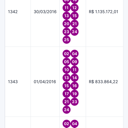
11
12
1342
30/03/2016
R$ 1.135.172,01
13
15
20
21
23
24
25
02
04
05
09
10
11
13
14
1343
01/04/2016
R$ 833.864,22
15
16
17
19
21
23
24
02
04