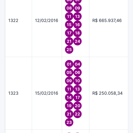
08
09
11
13
1322
12/02/2016
R$ 665.937,46
15
16
17
18
21
24
25
01
04
05
06
09
10
11
13
1323
15/02/2016
R$ 250.058,34
14
17
19
20
21
22
23