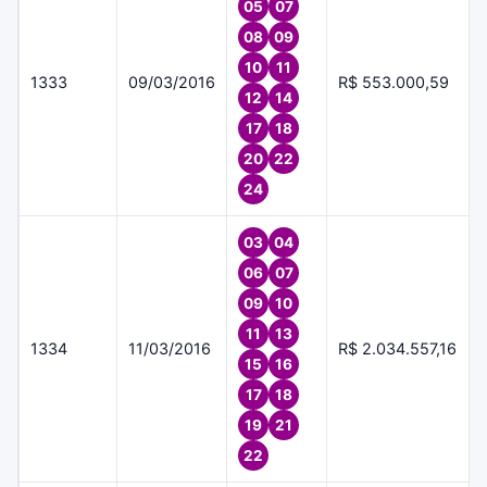
05
07
08
09
10
11
1333
09/03/2016
R$ 553.000,59
12
14
17
18
20
22
24
03
04
06
07
09
10
11
13
1334
11/03/2016
R$ 2.034.557,16
15
16
17
18
19
21
22