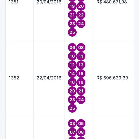
1351
20/04/2016
R$ 480.671,98
19
20
21
22
23
24
25
06
08
10
11
12
13
14
15
1352
22/04/2016
R$ 696.639,39
16
19
20
21
23
24
25
03
05
07
08