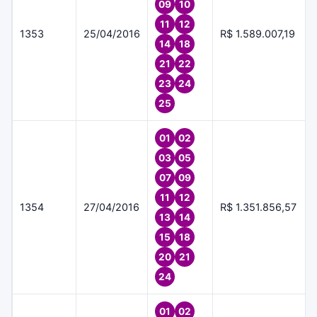
09
10
11
12
1353
25/04/2016
R$ 1.589.007,19
14
18
21
22
23
24
25
01
02
03
05
07
09
11
12
1354
27/04/2016
R$ 1.351.856,57
13
14
15
18
20
21
24
01
02