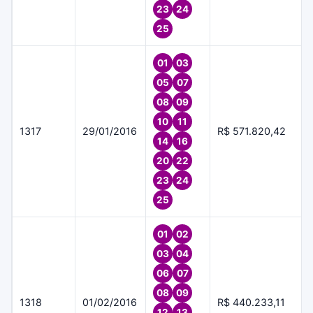
23
24
25
01
03
05
07
08
09
10
11
1317
29/01/2016
R$ 571.820,42
14
16
20
22
23
24
25
01
02
03
04
06
07
08
09
1318
01/02/2016
R$ 440.233,11
12
13