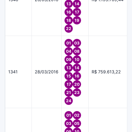
13
14
16
17
18
19
22
01
03
04
08
09
10
13
14
1341
28/03/2016
R$ 759.613,22
15
16
17
20
21
23
24
01
02
03
05
09
10