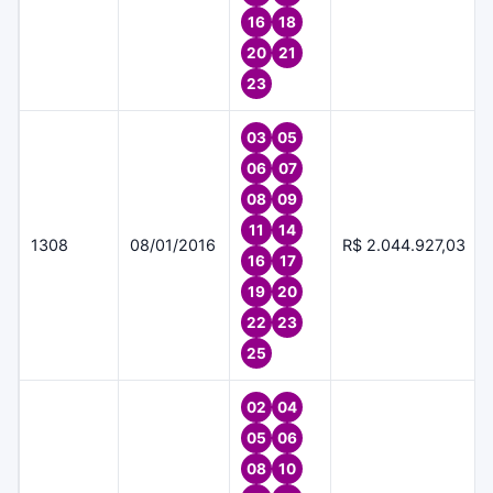
16
18
20
21
23
03
05
06
07
08
09
11
14
1308
08/01/2016
R$ 2.044.927,03
16
17
19
20
22
23
25
02
04
05
06
08
10