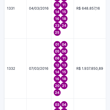
10
11
1331
04/03/2016
R$ 648.857,16
14
15
16
18
23
24
25
01
04
05
06
08
11
12
13
1332
07/03/2016
R$ 1.937.850,89
14
15
16
18
20
21
24
03
04