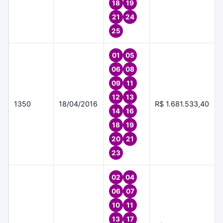
18
19
21
24
25
01
05
06
08
09
11
12
13
1350
18/04/2016
R$ 1.681.533,40
14
16
18
19
20
21
23
02
04
06
07
10
11
13
17