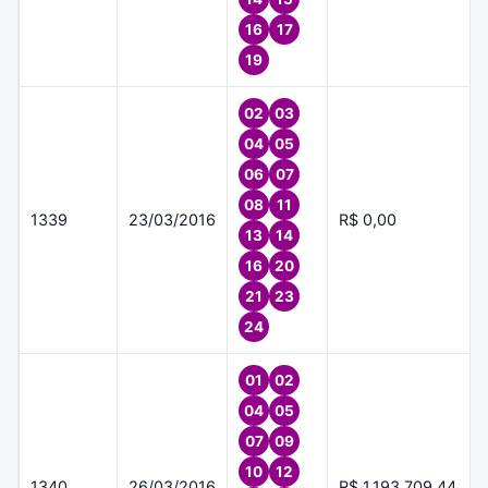
16
17
19
02
03
04
05
06
07
08
11
1339
23/03/2016
R$ 0,00
13
14
16
20
21
23
24
01
02
04
05
07
09
10
12
1340
26/03/2016
R$ 1.193.709,44