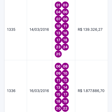
01
03
04
06
07
09
10
11
1335
14/03/2016
R$ 139.326,27
13
16
17
18
23
24
25
06
08
09
10
11
12
13
14
1336
16/03/2016
R$ 1.877.886,70
15
17
18
19
20
22