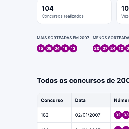
104
10
Concursos realizados
Vez
MAIS SORTEADAS EM 2007
MENOS SORTEADA
15
09
04
19
13
20
07
24
10
0
Todos os concursos de 20
Concurso
Data
Núme
182
02/01/2007
02
03