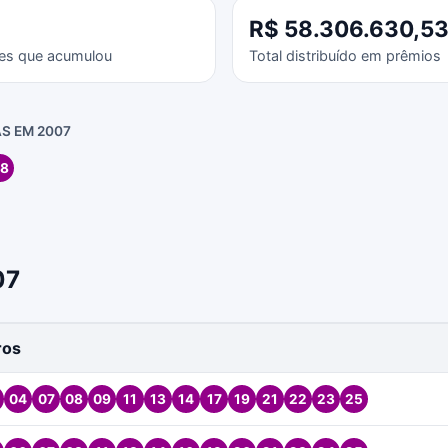
R$ 58.306.630,5
es que acumulou
Total distribuído em prêmios
S EM 2007
8
07
ros
04
07
08
09
11
13
14
17
19
21
22
23
25