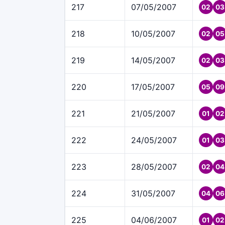
217
07/05/2007
02
03
218
10/05/2007
02
05
219
14/05/2007
02
03
220
17/05/2007
05
09
221
21/05/2007
01
02
222
24/05/2007
01
03
223
28/05/2007
02
04
224
31/05/2007
04
06
225
04/06/2007
01
02