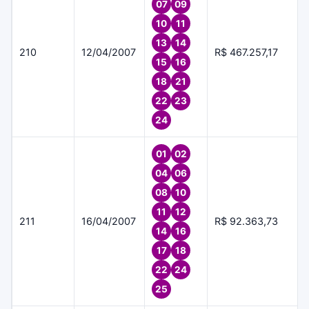
07
09
10
11
13
14
210
12/04/2007
R$ 467.257,17
15
16
18
21
22
23
24
01
02
04
06
08
10
11
12
211
16/04/2007
R$ 92.363,73
14
16
17
18
22
24
25