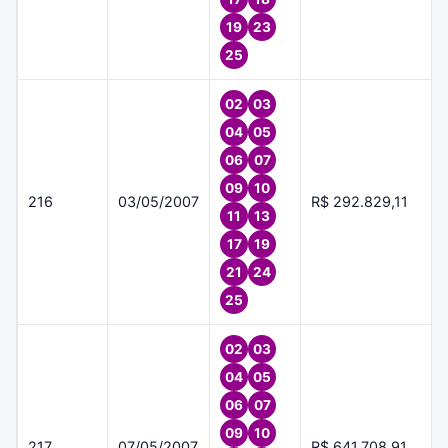
19
23
25
02
03
04
05
06
07
09
10
216
03/05/2007
R$ 292.829,11
11
13
17
19
21
24
25
02
03
04
05
06
07
09
10
217
07/05/2007
R$ 641.708,91