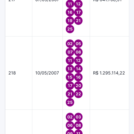
11
12
16
17
19
21
25
02
05
07
08
11
12
13
14
218
10/05/2007
R$ 1.295.114,22
15
16
17
20
21
22
25
02
03
06
08
09
11