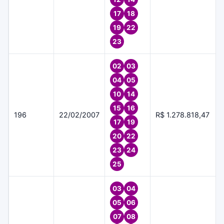
17
18
19
22
23
02
03
04
05
10
14
15
16
196
22/02/2007
R$ 1.278.818,47
17
19
20
22
23
24
25
03
04
05
06
07
08