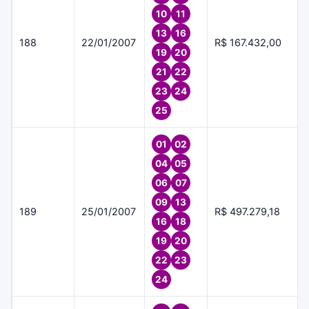
10
11
13
16
188
22/01/2007
R$ 167.432,00
19
20
21
22
23
24
25
01
02
04
05
06
07
09
13
189
25/01/2007
R$ 497.279,18
16
18
19
20
22
23
24