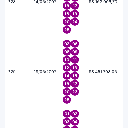
228
14/06/2007
R$ 162.006,70
16
17
18
19
20
24
25
02
06
08
09
10
11
12
13
229
18/06/2007
R$ 451.708,06
14
15
16
17
20
23
25
01
02
03
04