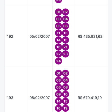
01
02
03
04
05
06
11
13
192
05/02/2007
R$ 435.921,62
14
15
16
21
22
23
24
01
02
03
04
05
08
09
10
193
08/02/2007
R$ 670.419,19
14
15
16
19