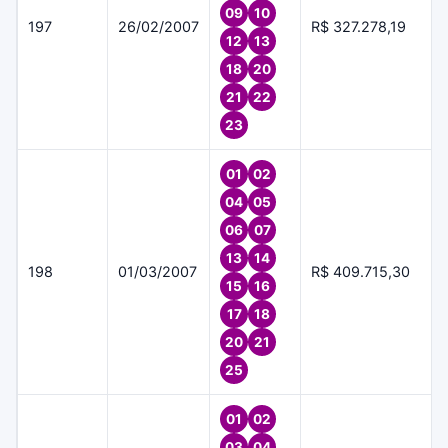
09
10
197
26/02/2007
R$ 327.278,19
12
13
18
20
21
22
23
01
02
04
05
06
07
13
14
198
01/03/2007
R$ 409.715,30
15
16
17
18
20
21
25
01
02
03
04