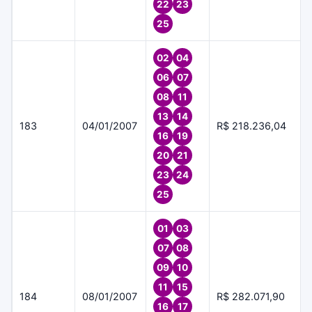
22
23
25
02
04
06
07
08
11
13
14
183
04/01/2007
R$ 218.236,04
16
19
20
21
23
24
25
01
03
07
08
09
10
11
15
184
08/01/2007
R$ 282.071,90
16
17