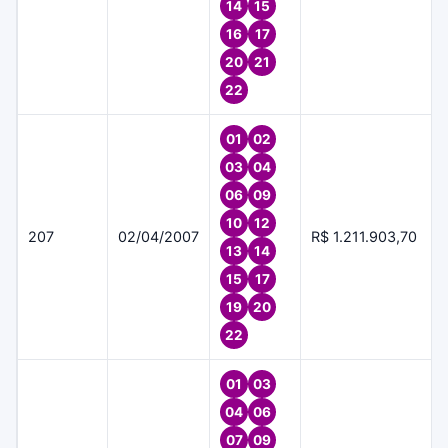
14
15
16
17
20
21
22
01
02
03
04
06
09
10
12
207
02/04/2007
R$ 1.211.903,70
13
14
15
17
19
20
22
01
03
04
06
07
09