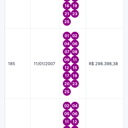
18
19
21
23
25
01
02
04
06
07
08
09
11
185
11/01/2007
R$ 298.398,38
12
15
17
19
20
23
25
02
04
05
06
11
12