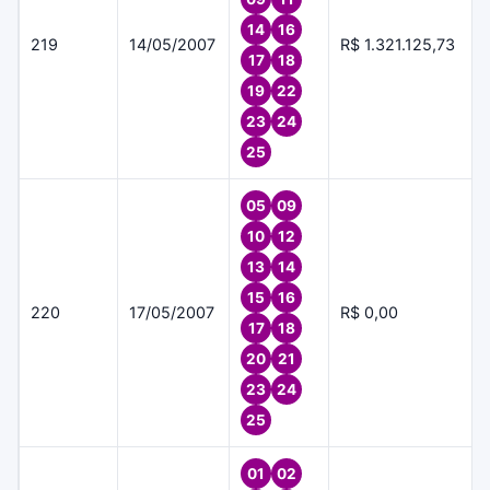
14
16
219
14/05/2007
R$ 1.321.125,73
17
18
19
22
23
24
25
05
09
10
12
13
14
15
16
220
17/05/2007
R$ 0,00
17
18
20
21
23
24
25
01
02