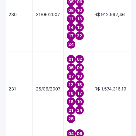
05
06
08
10
230
21/06/2007
R$ 912.992,46
11
13
14
15
17
22
24
01
02
05
06
07
10
12
15
231
25/06/2007
R$ 1.574.316,19
16
17
18
19
21
24
25
04
05