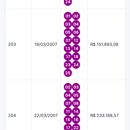
24
01
02
03
04
05
06
07
12
203
19/03/2007
R$ 151.893,08
13
14
17
18
23
24
25
02
03
04
05
07
08
11
14
204
22/03/2007
R$ 233.188,57
15
16
17
22