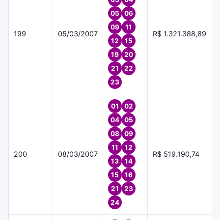
05
06
09
11
199
05/03/2007
R$ 1.321.388,89
12
15
19
20
21
22
23
01
02
04
05
08
09
11
12
200
08/03/2007
R$ 519.190,74
13
14
15
16
21
23
24