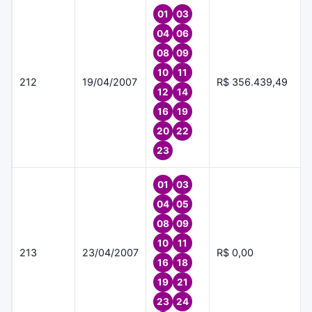
01
03
04
06
08
09
10
11
212
19/04/2007
R$ 356.439,49
12
14
16
19
20
22
23
01
03
04
05
08
09
10
11
213
23/04/2007
R$ 0,00
16
18
19
21
23
24