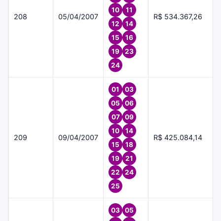
10
11
208
05/04/2007
R$ 534.367,26
12
14
15
16
19
23
24
01
03
05
06
07
09
10
14
209
09/04/2007
R$ 425.084,14
15
18
19
21
22
24
25
03
05