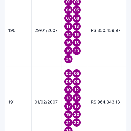
01
03
04
05
07
08
11
13
190
29/01/2007
R$ 350.459,97
14
15
16
18
19
23
24
02
05
08
09
10
12
13
15
191
01/02/2007
R$ 964.343,13
17
18
19
20
21
22
23