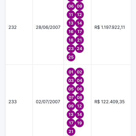
06
09
11
12
13
14
232
28/06/2007
R$ 1.197.922,11
16
17
18
21
23
24
25
01
02
03
04
05
06
07
08
233
02/07/2007
R$ 122.409,35
09
12
13
14
17
19
21