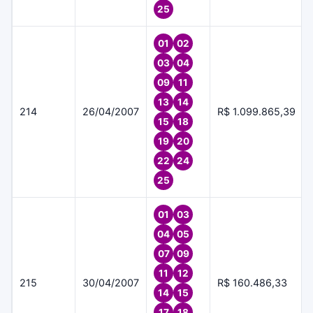
25
01
02
03
04
09
11
13
14
214
26/04/2007
R$ 1.099.865,39
15
18
19
20
22
24
25
01
03
04
05
07
09
11
12
215
30/04/2007
R$ 160.486,33
14
15
17
18