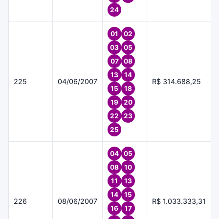
24
01
02
03
05
07
08
13
14
225
04/06/2007
R$ 314.688,25
15
18
19
20
22
23
25
04
05
08
10
11
13
14
15
226
08/06/2007
R$ 1.033.333,31
16
17