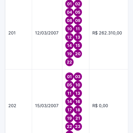
01
02
04
05
08
09
10
11
201
12/03/2007
R$ 262.310,00
12
13
14
15
19
20
22
01
03
05
10
11
13
14
16
202
15/03/2007
R$ 0,00
17
18
19
21
22
23