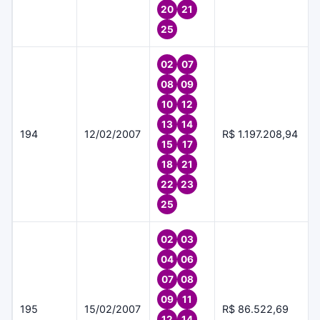
20
21
25
02
07
08
09
10
12
13
14
194
12/02/2007
R$ 1.197.208,94
15
17
18
21
22
23
25
02
03
04
06
07
08
09
11
195
15/02/2007
R$ 86.522,69
12
14