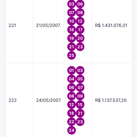
03
06
07
08
10
12
221
21/05/2007
R$ 1.431.076,01
16
17
19
20
21
23
25
01
03
04
05
06
07
08
09
222
24/05/2007
R$ 1.137.537,20
12
15
18
21
22
23
24