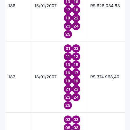
13
16
186
15/01/2007
R$ 628.034,83
17
18
19
22
23
24
25
01
03
11
12
13
15
16
17
187
18/01/2007
R$ 374.968,40
18
19
21
22
23
24
25
02
03
05
08