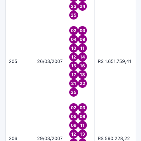
23
24
25
02
03
04
09
10
11
12
14
205
26/03/2007
R$ 1.651.759,41
15
16
17
18
21
22
25
02
03
05
08
09
11
12
13
206
29/03/2007
R$ 590.228,22