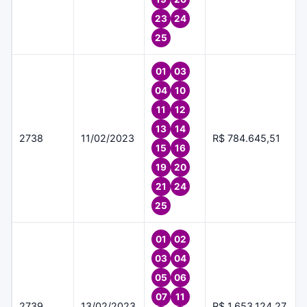
23
24
25
01
03
04
10
11
12
13
14
2738
11/02/2023
R$ 784.645,51
15
16
19
20
21
24
25
01
02
03
04
05
06
07
11
2739
13/02/2023
R$ 1.653.124,27