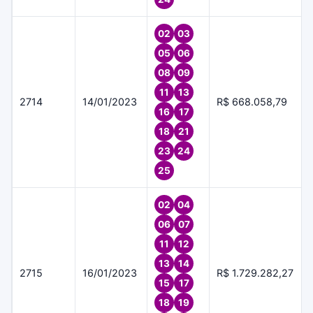
02
03
05
06
08
09
11
13
2714
14/01/2023
R$ 668.058,79
16
17
18
21
23
24
25
02
04
06
07
11
12
13
14
2715
16/01/2023
R$ 1.729.282,27
15
17
18
19