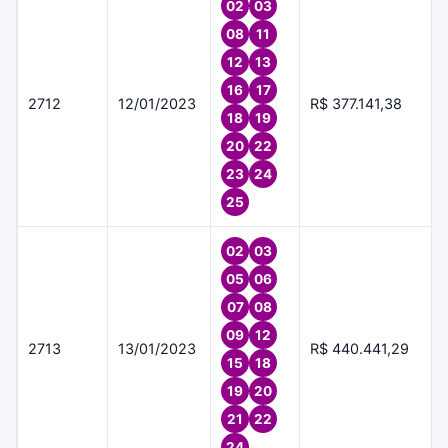
02
03
08
11
12
13
16
17
2712
12/01/2023
R$ 377.141,38
18
19
20
22
23
24
25
02
03
05
06
07
08
09
12
2713
13/01/2023
R$ 440.441,29
15
18
19
20
21
22
24