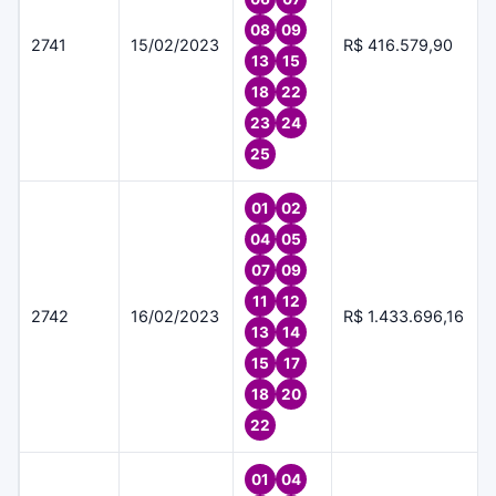
08
09
2741
15/02/2023
R$ 416.579,90
13
15
18
22
23
24
25
01
02
04
05
07
09
11
12
2742
16/02/2023
R$ 1.433.696,16
13
14
15
17
18
20
22
01
04