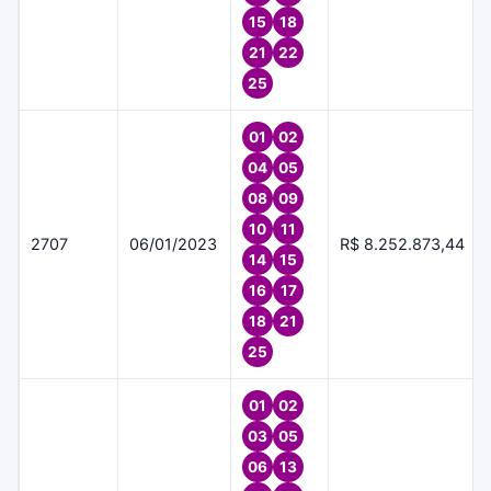
15
18
21
22
25
01
02
04
05
08
09
10
11
2707
06/01/2023
R$ 8.252.873,44
14
15
16
17
18
21
25
01
02
03
05
06
13