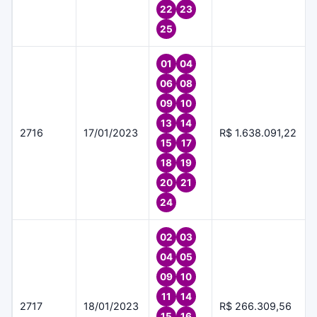
22
23
25
01
04
06
08
09
10
13
14
2716
17/01/2023
R$ 1.638.091,22
15
17
18
19
20
21
24
02
03
04
05
09
10
11
14
2717
18/01/2023
R$ 266.309,56
15
16