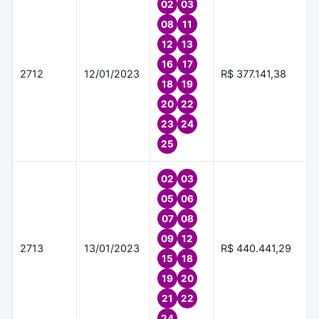
02
03
08
11
12
13
16
17
2712
12/01/2023
R$ 377.141,38
18
19
20
22
23
24
25
02
03
05
06
07
08
09
12
2713
13/01/2023
R$ 440.441,29
15
18
19
20
21
22
24