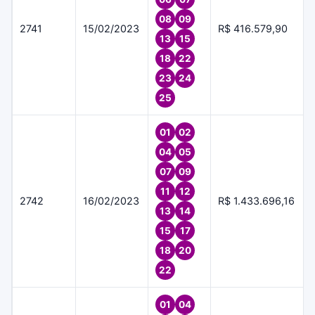
08
09
2741
15/02/2023
R$ 416.579,90
13
15
18
22
23
24
25
01
02
04
05
07
09
11
12
2742
16/02/2023
R$ 1.433.696,16
13
14
15
17
18
20
22
01
04