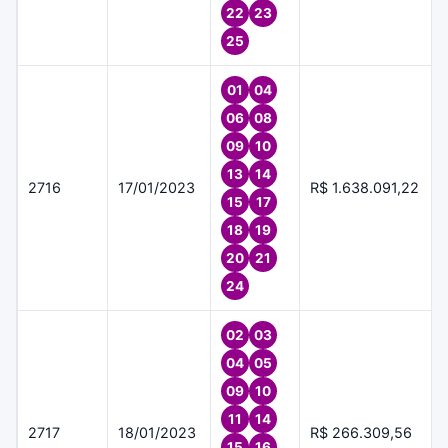
22
23
25
01
04
06
08
09
10
13
14
2716
17/01/2023
R$ 1.638.091,22
15
17
18
19
20
21
24
02
03
04
05
09
10
11
14
2717
18/01/2023
R$ 266.309,56
15
16