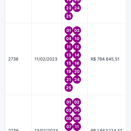
23
24
25
01
03
04
10
11
12
13
14
2738
11/02/2023
R$ 784.645,51
15
16
19
20
21
24
25
01
02
03
04
05
06
07
11
2739
13/02/2023
R$ 1.653.124,27