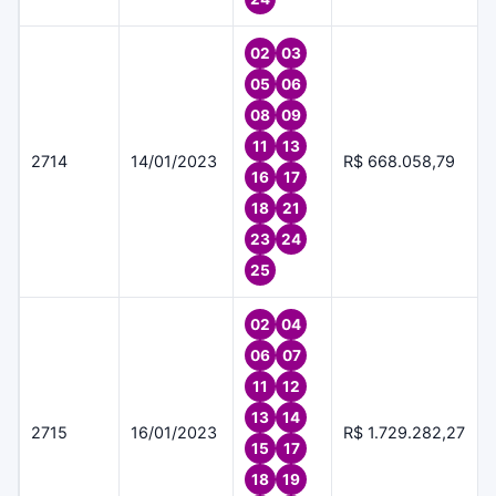
02
03
05
06
08
09
11
13
2714
14/01/2023
R$ 668.058,79
16
17
18
21
23
24
25
02
04
06
07
11
12
13
14
2715
16/01/2023
R$ 1.729.282,27
15
17
18
19