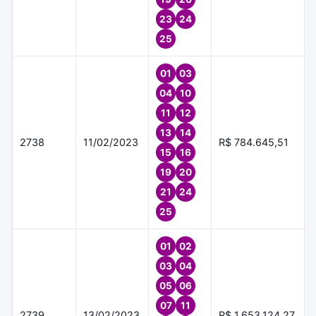
23
24
25
01
03
04
10
11
12
13
14
2738
11/02/2023
R$ 784.645,51
15
16
19
20
21
24
25
01
02
03
04
05
06
07
11
2739
13/02/2023
R$ 1.653.124,27