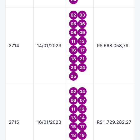
02
03
05
06
08
09
11
13
2714
14/01/2023
R$ 668.058,79
16
17
18
21
23
24
25
02
04
06
07
11
12
13
14
2715
16/01/2023
R$ 1.729.282,27
15
17
18
19