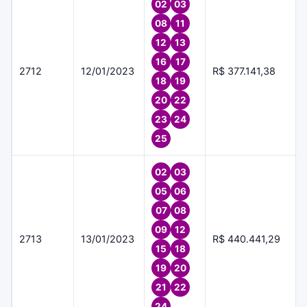
02
03
08
11
12
13
16
17
2712
12/01/2023
R$ 377.141,38
18
19
20
22
23
24
25
02
03
05
06
07
08
09
12
2713
13/01/2023
R$ 440.441,29
15
18
19
20
21
22
24