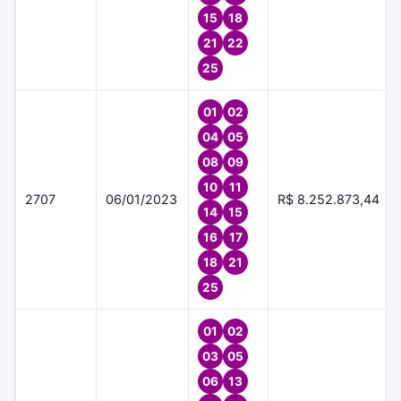
15
18
21
22
25
01
02
04
05
08
09
10
11
2707
06/01/2023
R$ 8.252.873,44
14
15
16
17
18
21
25
01
02
03
05
06
13