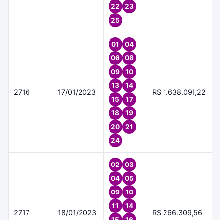
22
23
25
01
04
06
08
09
10
13
14
2716
17/01/2023
R$ 1.638.091,22
15
17
18
19
20
21
24
02
03
04
05
09
10
11
14
2717
18/01/2023
R$ 266.309,56
15
16