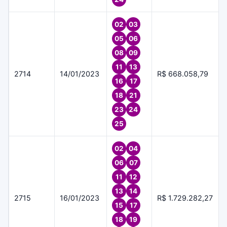
02
03
05
06
08
09
11
13
2714
14/01/2023
R$ 668.058,79
16
17
18
21
23
24
25
02
04
06
07
11
12
13
14
2715
16/01/2023
R$ 1.729.282,27
15
17
18
19