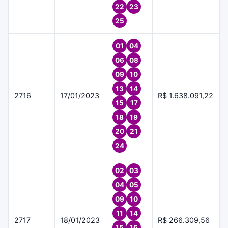
22
23
25
01
04
06
08
09
10
13
14
2716
17/01/2023
R$ 1.638.091,22
15
17
18
19
20
21
24
02
03
04
05
09
10
11
14
2717
18/01/2023
R$ 266.309,56
15
16