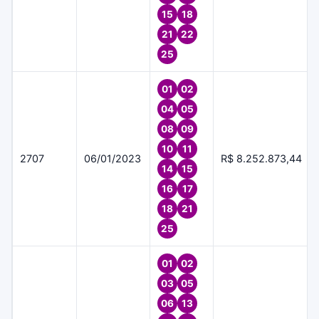
15
18
21
22
25
01
02
04
05
08
09
10
11
2707
06/01/2023
R$ 8.252.873,44
14
15
16
17
18
21
25
01
02
03
05
06
13