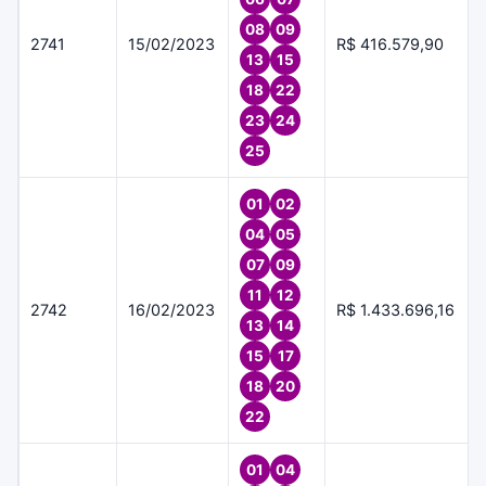
08
09
2741
15/02/2023
R$ 416.579,90
13
15
18
22
23
24
25
01
02
04
05
07
09
11
12
2742
16/02/2023
R$ 1.433.696,16
13
14
15
17
18
20
22
01
04