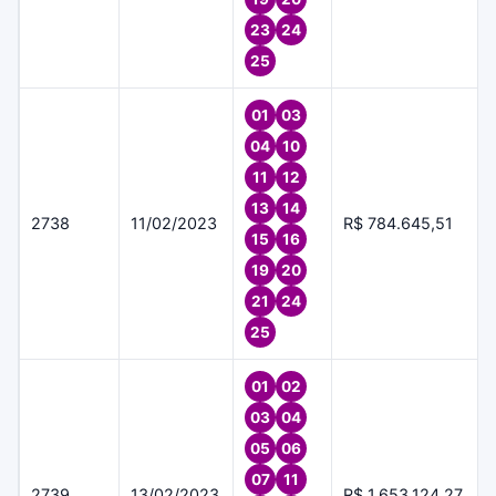
23
24
25
01
03
04
10
11
12
13
14
2738
11/02/2023
R$ 784.645,51
15
16
19
20
21
24
25
01
02
03
04
05
06
07
11
2739
13/02/2023
R$ 1.653.124,27