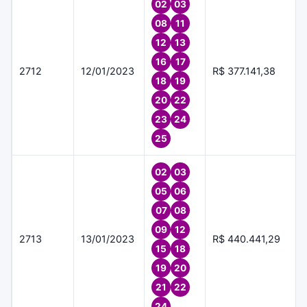
02
03
08
11
12
13
16
17
2712
12/01/2023
R$ 377.141,38
18
19
20
22
23
24
25
02
03
05
06
07
08
09
12
2713
13/01/2023
R$ 440.441,29
15
18
19
20
21
22
24