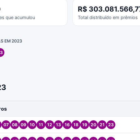
0
R$ 303.081.566,7
es que acumulou
Total distribuído em prêmios
S EM 2023
3
23
ros
07
08
09
10
11
12
13
16
18
19
20
21
23