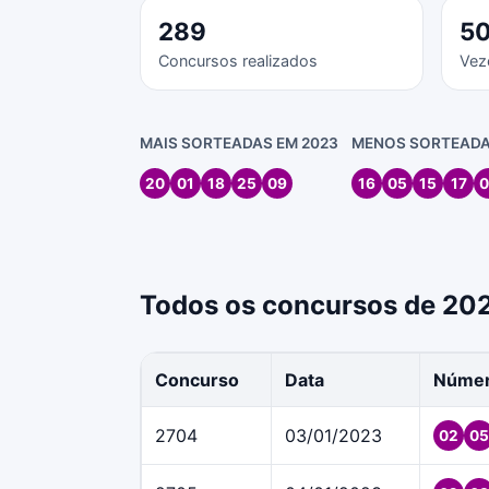
289
5
Concursos realizados
Vez
MAIS SORTEADAS EM 2023
MENOS SORTEADA
20
01
18
25
09
16
05
15
17
0
Todos os concursos de 20
Concurso
Data
Núme
2704
03/01/2023
02
05