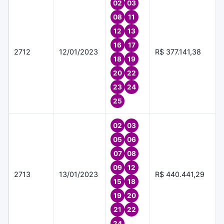
02
03
08
11
12
13
16
17
2712
12/01/2023
R$ 377.141,38
18
19
20
22
23
24
25
02
03
05
06
07
08
09
12
2713
13/01/2023
R$ 440.441,29
15
18
19
20
21
22
24