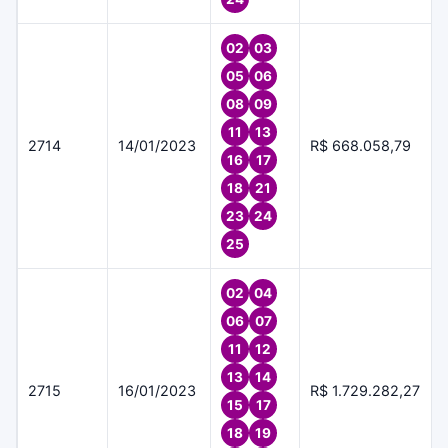
02
03
05
06
08
09
11
13
2714
14/01/2023
R$ 668.058,79
16
17
18
21
23
24
25
02
04
06
07
11
12
13
14
2715
16/01/2023
R$ 1.729.282,27
15
17
18
19