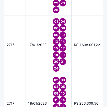
22
23
25
01
04
06
08
09
10
13
14
2716
17/01/2023
R$ 1.638.091,22
15
17
18
19
20
21
24
02
03
04
05
09
10
11
14
2717
18/01/2023
R$ 266.309,56
15
16