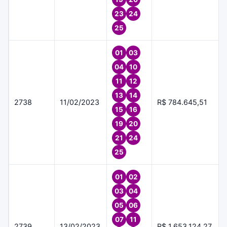
23
24
25
01
03
04
10
11
12
13
14
2738
11/02/2023
R$ 784.645,51
15
16
19
20
21
24
25
01
02
03
04
05
06
07
11
2739
13/02/2023
R$ 1.653.124,27