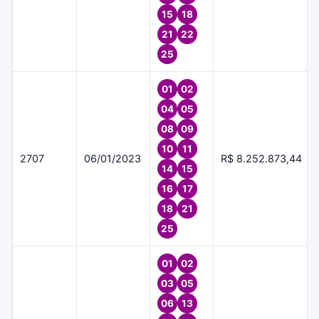
15
18
21
22
25
01
02
04
05
08
09
10
11
2707
06/01/2023
R$ 8.252.873,44
14
15
16
17
18
21
25
01
02
03
05
06
13