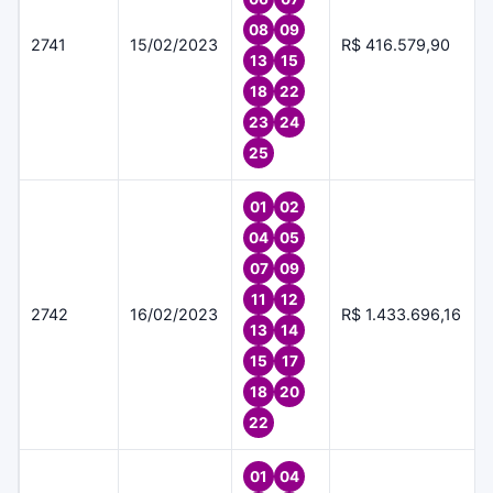
08
09
2741
15/02/2023
R$ 416.579,90
13
15
18
22
23
24
25
01
02
04
05
07
09
11
12
2742
16/02/2023
R$ 1.433.696,16
13
14
15
17
18
20
22
01
04