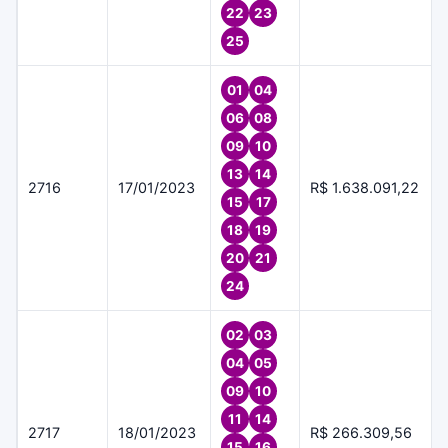
22
23
25
01
04
06
08
09
10
13
14
2716
17/01/2023
R$ 1.638.091,22
15
17
18
19
20
21
24
02
03
04
05
09
10
11
14
2717
18/01/2023
R$ 266.309,56
15
16