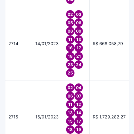
02
03
05
06
08
09
11
13
2714
14/01/2023
R$ 668.058,79
16
17
18
21
23
24
25
02
04
06
07
11
12
13
14
2715
16/01/2023
R$ 1.729.282,27
15
17
18
19