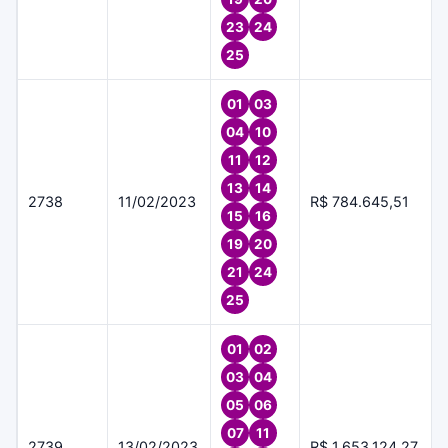
23
24
25
01
03
04
10
11
12
13
14
2738
11/02/2023
R$ 784.645,51
15
16
19
20
21
24
25
01
02
03
04
05
06
07
11
2739
13/02/2023
R$ 1.653.124,27