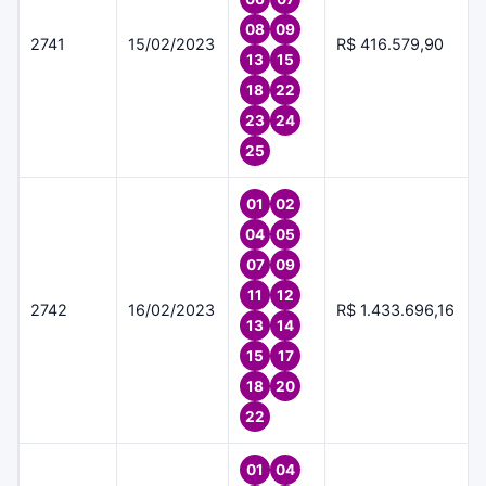
08
09
2741
15/02/2023
R$ 416.579,90
13
15
18
22
23
24
25
01
02
04
05
07
09
11
12
2742
16/02/2023
R$ 1.433.696,16
13
14
15
17
18
20
22
01
04