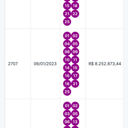
15
18
21
22
25
01
02
04
05
08
09
10
11
2707
06/01/2023
R$ 8.252.873,44
14
15
16
17
18
21
25
01
02
03
05
06
13