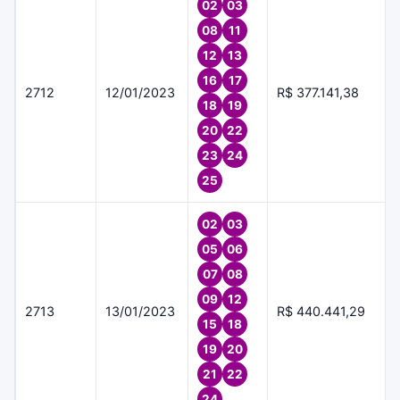
02
03
08
11
12
13
16
17
2712
12/01/2023
R$ 377.141,38
18
19
20
22
23
24
25
02
03
05
06
07
08
09
12
2713
13/01/2023
R$ 440.441,29
15
18
19
20
21
22
24