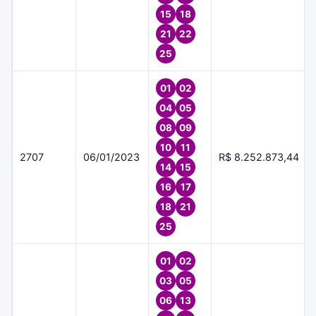
15
18
21
22
25
01
02
04
05
08
09
10
11
2707
06/01/2023
R$ 8.252.873,44
14
15
16
17
18
21
25
01
02
03
05
06
13