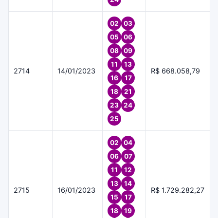
02
03
05
06
08
09
11
13
2714
14/01/2023
R$ 668.058,79
16
17
18
21
23
24
25
02
04
06
07
11
12
13
14
2715
16/01/2023
R$ 1.729.282,27
15
17
18
19