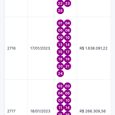
22
23
25
01
04
06
08
09
10
13
14
2716
17/01/2023
R$ 1.638.091,22
15
17
18
19
20
21
24
02
03
04
05
09
10
11
14
2717
18/01/2023
R$ 266.309,56
15
16