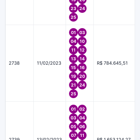
23
24
25
01
03
04
10
11
12
13
14
2738
11/02/2023
R$ 784.645,51
15
16
19
20
21
24
25
01
02
03
04
05
06
07
11
2739
13/02/2023
R$ 1.653.124,27