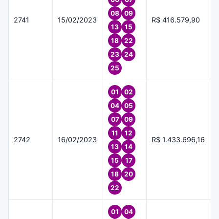
08
09
2741
15/02/2023
R$ 416.579,90
13
15
18
22
23
24
25
01
02
04
05
07
09
11
12
2742
16/02/2023
R$ 1.433.696,16
13
14
15
17
18
20
22
01
04