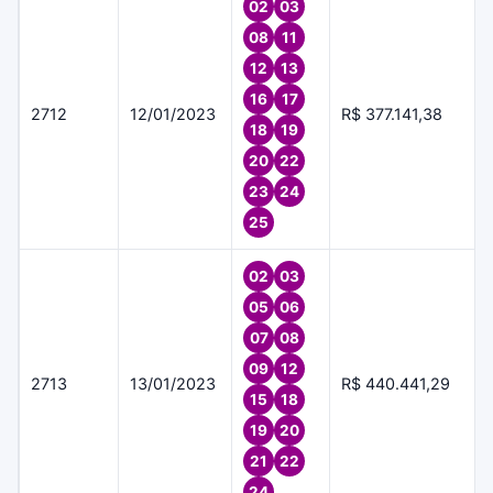
02
03
08
11
12
13
16
17
2712
12/01/2023
R$ 377.141,38
18
19
20
22
23
24
25
02
03
05
06
07
08
09
12
2713
13/01/2023
R$ 440.441,29
15
18
19
20
21
22
24