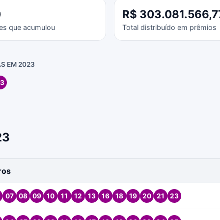
0
R$ 303.081.566,7
es que acumulou
Total distribuído em prêmios
S EM 2023
3
23
ros
07
08
09
10
11
12
13
16
18
19
20
21
23