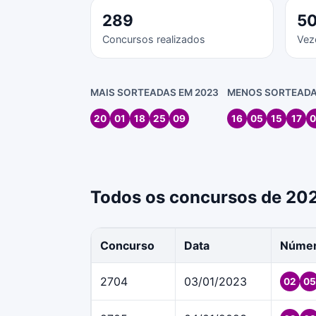
289
5
Concursos realizados
Vez
MAIS SORTEADAS EM 2023
MENOS SORTEADA
20
01
18
25
09
16
05
15
17
0
Todos os concursos de 20
Concurso
Data
Núme
2704
03/01/2023
02
05