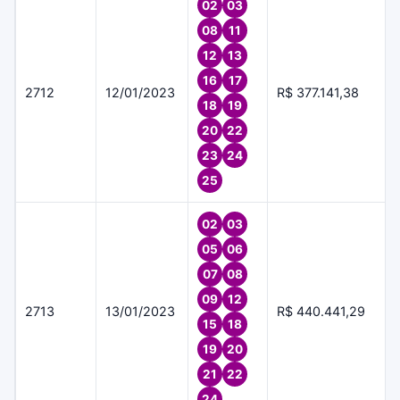
02
03
08
11
12
13
16
17
2712
12/01/2023
R$ 377.141,38
18
19
20
22
23
24
25
02
03
05
06
07
08
09
12
2713
13/01/2023
R$ 440.441,29
15
18
19
20
21
22
24