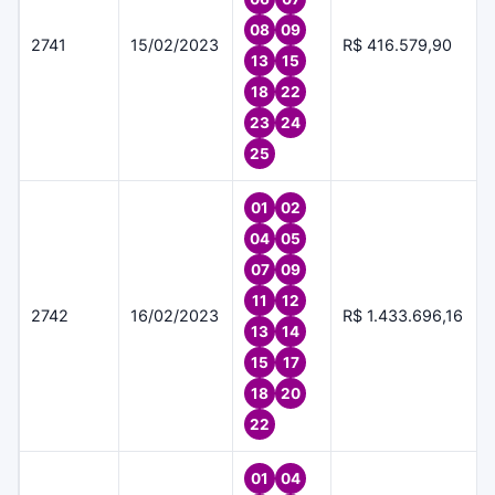
08
09
2741
15/02/2023
R$ 416.579,90
13
15
18
22
23
24
25
01
02
04
05
07
09
11
12
2742
16/02/2023
R$ 1.433.696,16
13
14
15
17
18
20
22
01
04