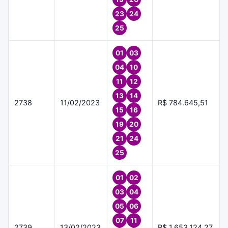
23
24
25
01
03
04
10
11
12
13
14
2738
11/02/2023
R$ 784.645,51
15
16
19
20
21
24
25
01
02
03
04
05
06
07
11
2739
13/02/2023
R$ 1.653.124,27