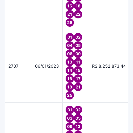
15
18
21
22
25
01
02
04
05
08
09
10
11
2707
06/01/2023
R$ 8.252.873,44
14
15
16
17
18
21
25
01
02
03
05
06
13