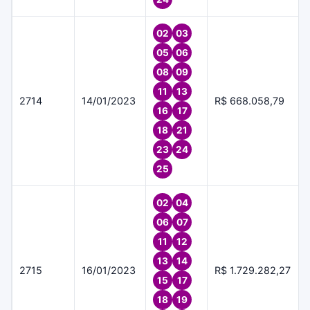
02
03
05
06
08
09
11
13
2714
14/01/2023
R$ 668.058,79
16
17
18
21
23
24
25
02
04
06
07
11
12
13
14
2715
16/01/2023
R$ 1.729.282,27
15
17
18
19