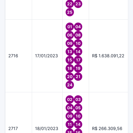
22
23
25
01
04
06
08
09
10
13
14
2716
17/01/2023
R$ 1.638.091,22
15
17
18
19
20
21
24
02
03
04
05
09
10
11
14
2717
18/01/2023
R$ 266.309,56
15
16