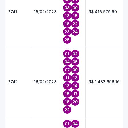
08
09
2741
15/02/2023
R$ 416.579,90
13
15
18
22
23
24
25
01
02
04
05
07
09
11
12
2742
16/02/2023
R$ 1.433.696,16
13
14
15
17
18
20
22
01
04