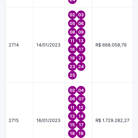
02
03
05
06
08
09
11
13
2714
14/01/2023
R$ 668.058,79
16
17
18
21
23
24
25
02
04
06
07
11
12
13
14
2715
16/01/2023
R$ 1.729.282,27
15
17
18
19