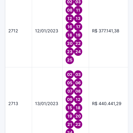
02
03
08
11
12
13
16
17
2712
12/01/2023
R$ 377.141,38
18
19
20
22
23
24
25
02
03
05
06
07
08
09
12
2713
13/01/2023
R$ 440.441,29
15
18
19
20
21
22
24