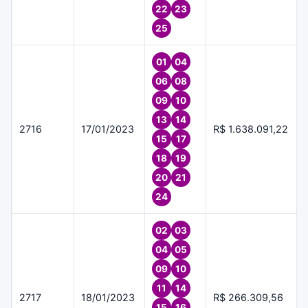
22
23
25
01
04
06
08
09
10
13
14
2716
17/01/2023
R$ 1.638.091,22
15
17
18
19
20
21
24
02
03
04
05
09
10
11
14
2717
18/01/2023
R$ 266.309,56
15
16