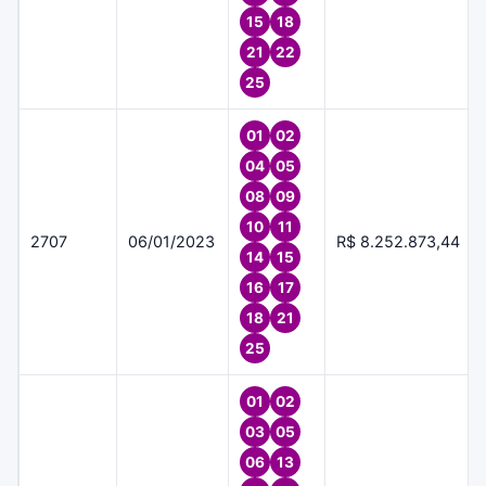
15
18
21
22
25
01
02
04
05
08
09
10
11
2707
06/01/2023
R$ 8.252.873,44
14
15
16
17
18
21
25
01
02
03
05
06
13