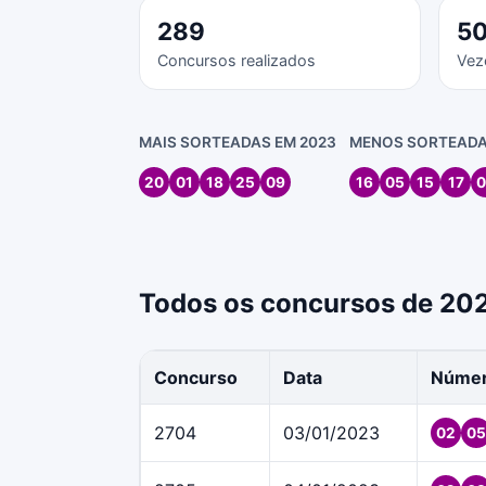
289
5
Concursos realizados
Vez
MAIS SORTEADAS EM 2023
MENOS SORTEADA
20
01
18
25
09
16
05
15
17
0
Todos os concursos de 20
Concurso
Data
Núme
2704
03/01/2023
02
05