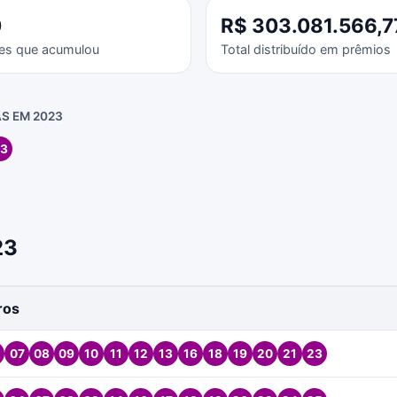
0
R$ 303.081.566,7
es que acumulou
Total distribuído em prêmios
S EM 2023
3
23
ros
07
08
09
10
11
12
13
16
18
19
20
21
23