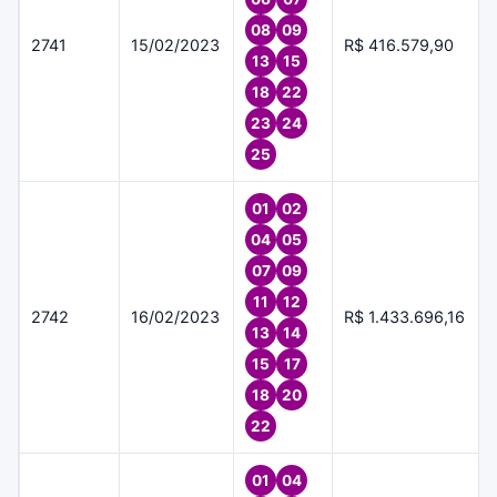
08
09
2741
15/02/2023
R$ 416.579,90
13
15
18
22
23
24
25
01
02
04
05
07
09
11
12
2742
16/02/2023
R$ 1.433.696,16
13
14
15
17
18
20
22
01
04