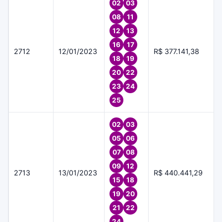
02
03
08
11
12
13
16
17
2712
12/01/2023
R$ 377.141,38
18
19
20
22
23
24
25
02
03
05
06
07
08
09
12
2713
13/01/2023
R$ 440.441,29
15
18
19
20
21
22
24