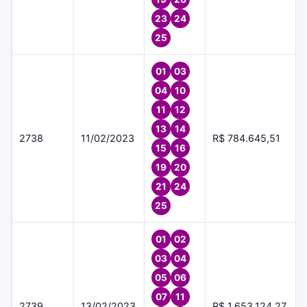
23
24
25
01
03
04
10
11
12
13
14
2738
11/02/2023
R$ 784.645,51
15
16
19
20
21
24
25
01
02
03
04
05
06
07
11
2739
13/02/2023
R$ 1.653.124,27