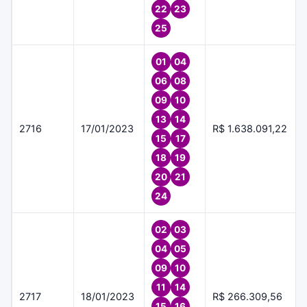
22
23
25
01
04
06
08
09
10
13
14
2716
17/01/2023
R$ 1.638.091,22
15
17
18
19
20
21
24
02
03
04
05
09
10
11
14
2717
18/01/2023
R$ 266.309,56
15
16