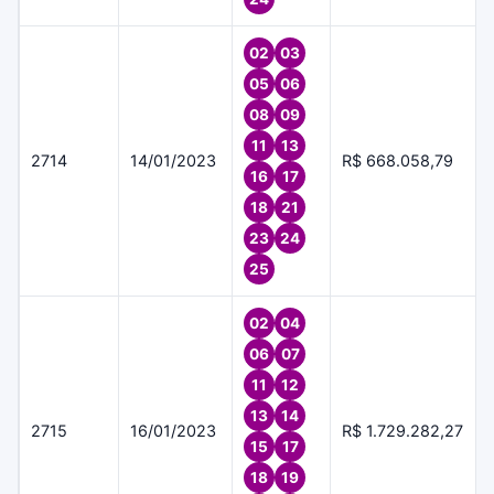
02
03
05
06
08
09
11
13
2714
14/01/2023
R$ 668.058,79
16
17
18
21
23
24
25
02
04
06
07
11
12
13
14
2715
16/01/2023
R$ 1.729.282,27
15
17
18
19