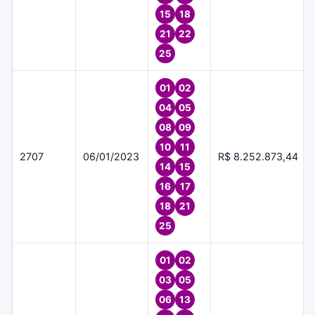
15
18
21
22
25
01
02
04
05
08
09
10
11
2707
06/01/2023
R$ 8.252.873,44
14
15
16
17
18
21
25
01
02
03
05
06
13