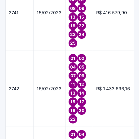
08
09
2741
15/02/2023
R$ 416.579,90
13
15
18
22
23
24
25
01
02
04
05
07
09
11
12
2742
16/02/2023
R$ 1.433.696,16
13
14
15
17
18
20
22
01
04