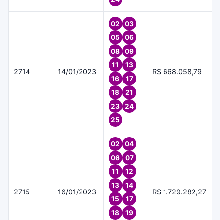
02
03
05
06
08
09
11
13
2714
14/01/2023
R$ 668.058,79
16
17
18
21
23
24
25
02
04
06
07
11
12
13
14
2715
16/01/2023
R$ 1.729.282,27
15
17
18
19