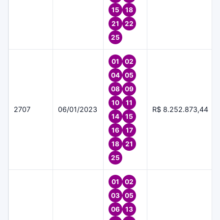
15
18
21
22
25
01
02
04
05
08
09
10
11
2707
06/01/2023
R$ 8.252.873,44
14
15
16
17
18
21
25
01
02
03
05
06
13