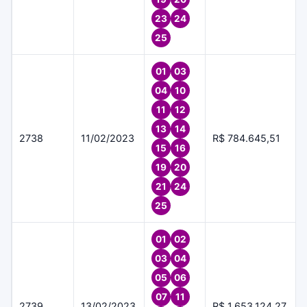
23
24
25
01
03
04
10
11
12
13
14
2738
11/02/2023
R$ 784.645,51
15
16
19
20
21
24
25
01
02
03
04
05
06
07
11
2739
13/02/2023
R$ 1.653.124,27