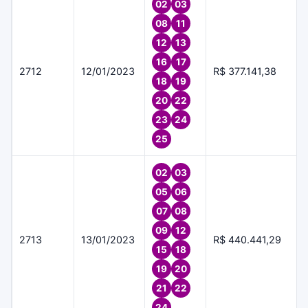
02
03
08
11
12
13
16
17
2712
12/01/2023
R$ 377.141,38
18
19
20
22
23
24
25
02
03
05
06
07
08
09
12
2713
13/01/2023
R$ 440.441,29
15
18
19
20
21
22
24