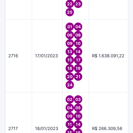
22
23
25
01
04
06
08
09
10
13
14
2716
17/01/2023
R$ 1.638.091,22
15
17
18
19
20
21
24
02
03
04
05
09
10
11
14
2717
18/01/2023
R$ 266.309,56
15
16