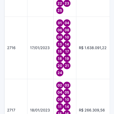
22
23
25
01
04
06
08
09
10
13
14
2716
17/01/2023
R$ 1.638.091,22
15
17
18
19
20
21
24
02
03
04
05
09
10
11
14
2717
18/01/2023
R$ 266.309,56
15
16