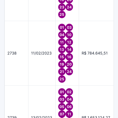
23
24
25
01
03
04
10
11
12
13
14
2738
11/02/2023
R$ 784.645,51
15
16
19
20
21
24
25
01
02
03
04
05
06
07
11
2739
13/02/2023
R$ 1.653.124,27