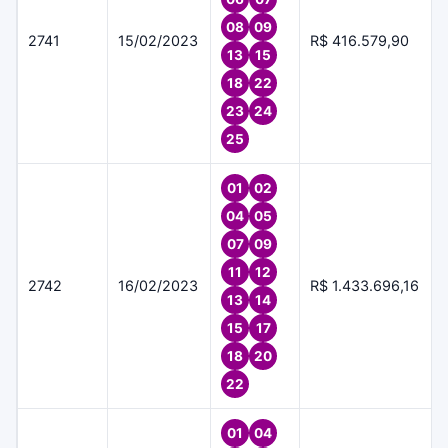
08
09
2741
15/02/2023
R$ 416.579,90
13
15
18
22
23
24
25
01
02
04
05
07
09
11
12
2742
16/02/2023
R$ 1.433.696,16
13
14
15
17
18
20
22
01
04