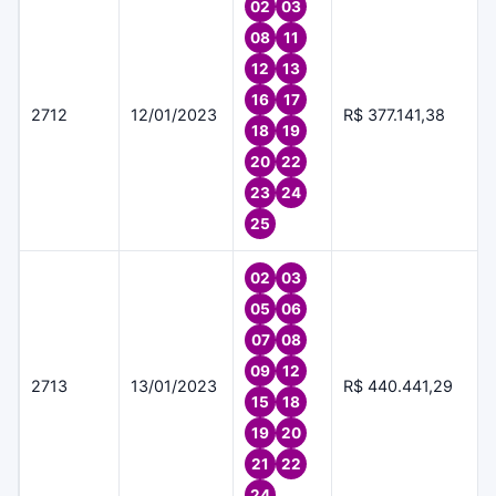
02
03
08
11
12
13
16
17
2712
12/01/2023
R$ 377.141,38
18
19
20
22
23
24
25
02
03
05
06
07
08
09
12
2713
13/01/2023
R$ 440.441,29
15
18
19
20
21
22
24