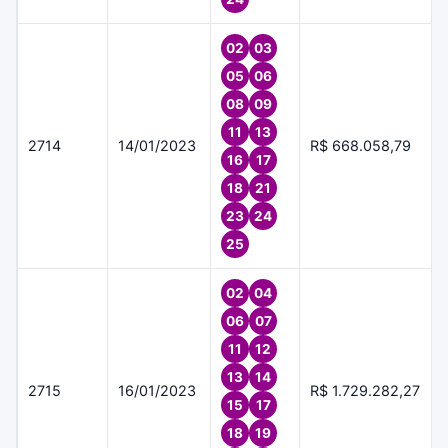
02
03
05
06
08
09
11
13
2714
14/01/2023
R$ 668.058,79
16
17
18
21
23
24
25
02
04
06
07
11
12
13
14
2715
16/01/2023
R$ 1.729.282,27
15
17
18
19