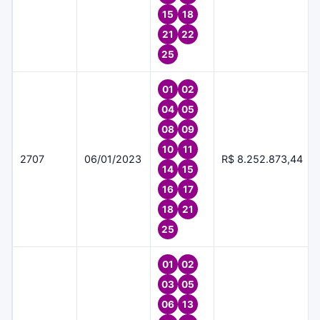
15
18
21
22
25
01
02
04
05
08
09
10
11
2707
06/01/2023
R$ 8.252.873,44
14
15
16
17
18
21
25
01
02
03
05
06
13