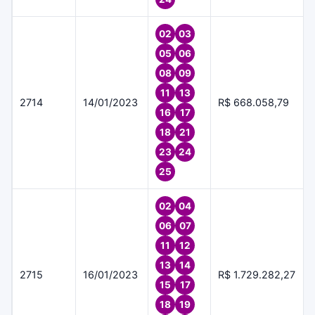
02
03
05
06
08
09
11
13
2714
14/01/2023
R$ 668.058,79
16
17
18
21
23
24
25
02
04
06
07
11
12
13
14
2715
16/01/2023
R$ 1.729.282,27
15
17
18
19