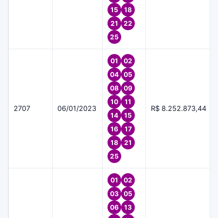
15
18
21
22
25
01
02
04
05
08
09
10
11
2707
06/01/2023
R$ 8.252.873,44
14
15
16
17
18
21
25
01
02
03
05
06
13