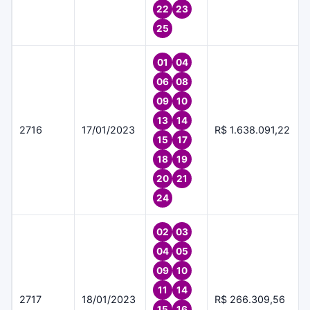
22
23
25
01
04
06
08
09
10
13
14
2716
17/01/2023
R$ 1.638.091,22
15
17
18
19
20
21
24
02
03
04
05
09
10
11
14
2717
18/01/2023
R$ 266.309,56
15
16