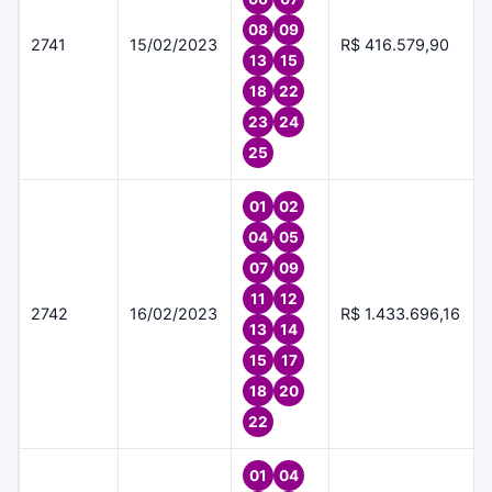
08
09
2741
15/02/2023
R$ 416.579,90
13
15
18
22
23
24
25
01
02
04
05
07
09
11
12
2742
16/02/2023
R$ 1.433.696,16
13
14
15
17
18
20
22
01
04