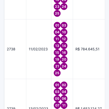
23
24
25
01
03
04
10
11
12
13
14
2738
11/02/2023
R$ 784.645,51
15
16
19
20
21
24
25
01
02
03
04
05
06
07
11
2739
13/02/2023
R$ 1.653.124,27