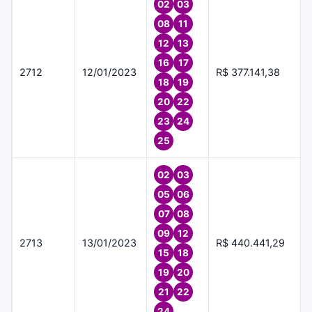
02
03
08
11
12
13
16
17
2712
12/01/2023
R$ 377.141,38
18
19
20
22
23
24
25
02
03
05
06
07
08
09
12
2713
13/01/2023
R$ 440.441,29
15
18
19
20
21
22
24