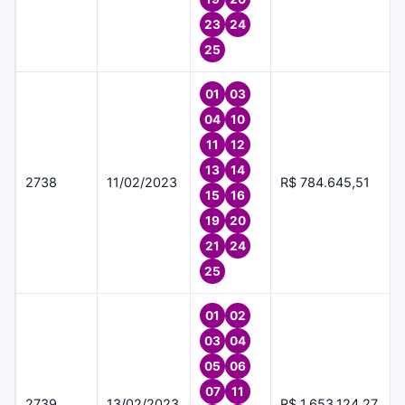
23
24
25
01
03
04
10
11
12
13
14
2738
11/02/2023
R$ 784.645,51
15
16
19
20
21
24
25
01
02
03
04
05
06
07
11
2739
13/02/2023
R$ 1.653.124,27