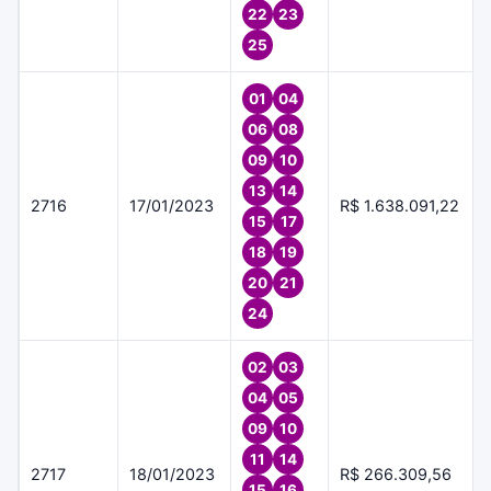
22
23
25
01
04
06
08
09
10
13
14
2716
17/01/2023
R$ 1.638.091,22
15
17
18
19
20
21
24
02
03
04
05
09
10
11
14
2717
18/01/2023
R$ 266.309,56
15
16