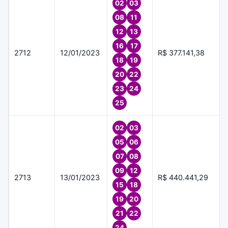
02
03
08
11
12
13
16
17
2712
12/01/2023
R$ 377.141,38
18
19
20
22
23
24
25
02
03
05
06
07
08
09
12
2713
13/01/2023
R$ 440.441,29
15
18
19
20
21
22
24