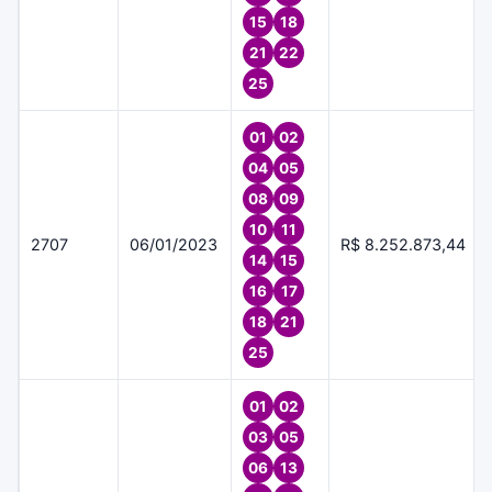
15
18
21
22
25
01
02
04
05
08
09
10
11
2707
06/01/2023
R$ 8.252.873,44
14
15
16
17
18
21
25
01
02
03
05
06
13