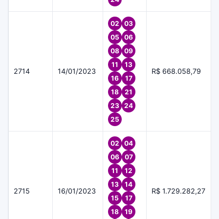
02
03
05
06
08
09
11
13
2714
14/01/2023
R$ 668.058,79
16
17
18
21
23
24
25
02
04
06
07
11
12
13
14
2715
16/01/2023
R$ 1.729.282,27
15
17
18
19