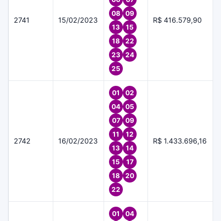
08
09
2741
15/02/2023
R$ 416.579,90
13
15
18
22
23
24
25
01
02
04
05
07
09
11
12
2742
16/02/2023
R$ 1.433.696,16
13
14
15
17
18
20
22
01
04