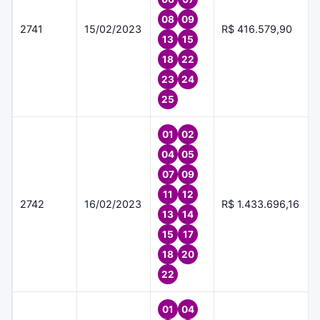
08
09
2741
15/02/2023
R$ 416.579,90
13
15
18
22
23
24
25
01
02
04
05
07
09
11
12
2742
16/02/2023
R$ 1.433.696,16
13
14
15
17
18
20
22
01
04