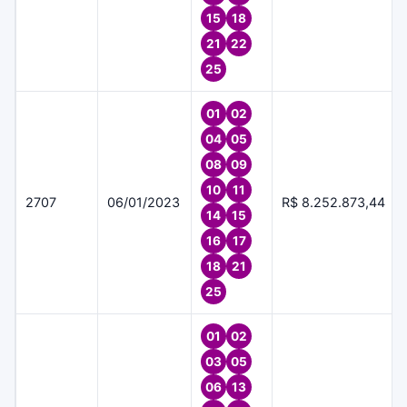
15
18
21
22
25
01
02
04
05
08
09
10
11
2707
06/01/2023
R$ 8.252.873,44
14
15
16
17
18
21
25
01
02
03
05
06
13