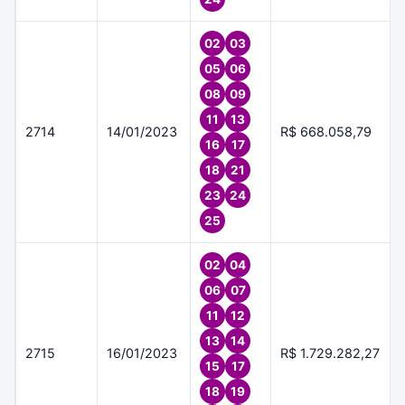
02
03
05
06
08
09
11
13
2714
14/01/2023
R$ 668.058,79
16
17
18
21
23
24
25
02
04
06
07
11
12
13
14
2715
16/01/2023
R$ 1.729.282,27
15
17
18
19