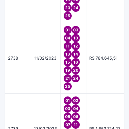
23
24
25
01
03
04
10
11
12
13
14
2738
11/02/2023
R$ 784.645,51
15
16
19
20
21
24
25
01
02
03
04
05
06
07
11
2739
13/02/2023
R$ 1.653.124,27