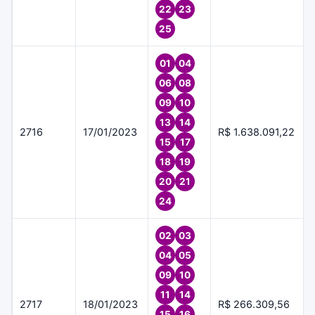
22
23
25
01
04
06
08
09
10
13
14
2716
17/01/2023
R$ 1.638.091,22
15
17
18
19
20
21
24
02
03
04
05
09
10
11
14
2717
18/01/2023
R$ 266.309,56
15
16