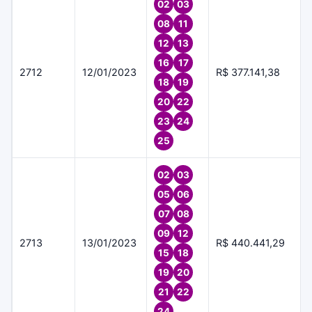
02
03
08
11
12
13
16
17
2712
12/01/2023
R$ 377.141,38
18
19
20
22
23
24
25
02
03
05
06
07
08
09
12
2713
13/01/2023
R$ 440.441,29
15
18
19
20
21
22
24