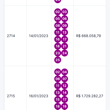
02
03
05
06
08
09
11
13
2714
14/01/2023
R$ 668.058,79
16
17
18
21
23
24
25
02
04
06
07
11
12
13
14
2715
16/01/2023
R$ 1.729.282,27
15
17
18
19