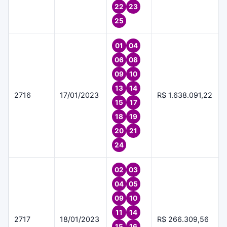
22
23
25
01
04
06
08
09
10
13
14
2716
17/01/2023
R$ 1.638.091,22
15
17
18
19
20
21
24
02
03
04
05
09
10
11
14
2717
18/01/2023
R$ 266.309,56
15
16