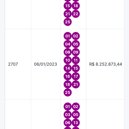
15
18
21
22
25
01
02
04
05
08
09
10
11
2707
06/01/2023
R$ 8.252.873,44
14
15
16
17
18
21
25
01
02
03
05
06
13