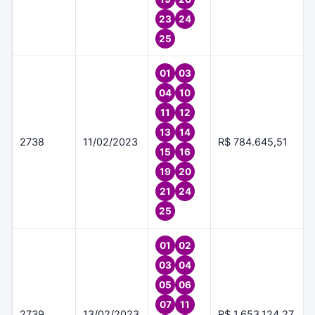
23
24
25
01
03
04
10
11
12
13
14
2738
11/02/2023
R$ 784.645,51
15
16
19
20
21
24
25
01
02
03
04
05
06
07
11
2739
13/02/2023
R$ 1.653.124,27