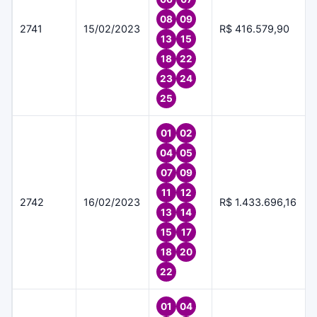
08
09
2741
15/02/2023
R$ 416.579,90
13
15
18
22
23
24
25
01
02
04
05
07
09
11
12
2742
16/02/2023
R$ 1.433.696,16
13
14
15
17
18
20
22
01
04