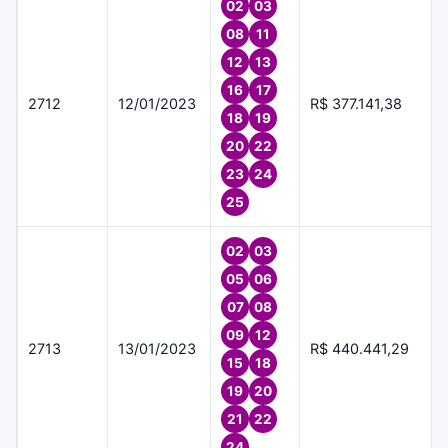
02
03
08
11
12
13
16
17
2712
12/01/2023
R$ 377.141,38
18
19
20
22
23
24
25
02
03
05
06
07
08
09
12
2713
13/01/2023
R$ 440.441,29
15
18
19
20
21
22
24