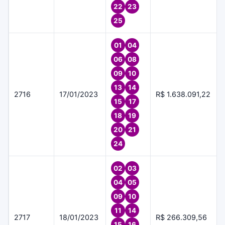
22
23
25
01
04
06
08
09
10
13
14
2716
17/01/2023
R$ 1.638.091,22
15
17
18
19
20
21
24
02
03
04
05
09
10
11
14
2717
18/01/2023
R$ 266.309,56
15
16