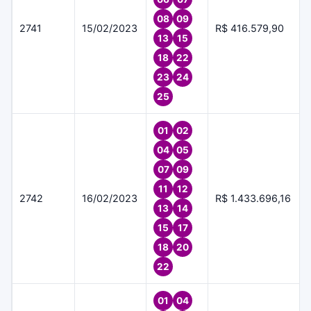
08
09
2741
15/02/2023
R$ 416.579,90
13
15
18
22
23
24
25
01
02
04
05
07
09
11
12
2742
16/02/2023
R$ 1.433.696,16
13
14
15
17
18
20
22
01
04