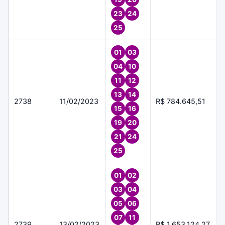
23
24
25
01
03
04
10
11
12
13
14
2738
11/02/2023
R$ 784.645,51
15
16
19
20
21
24
25
01
02
03
04
05
06
07
11
2739
13/02/2023
R$ 1.653.124,27