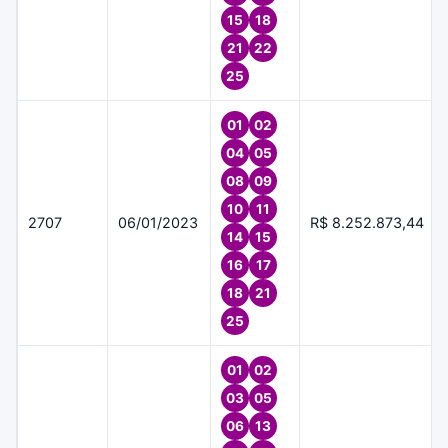
15
18
21
22
25
01
02
04
05
08
09
10
11
2707
06/01/2023
R$ 8.252.873,44
14
15
16
17
18
21
25
01
02
03
05
06
13