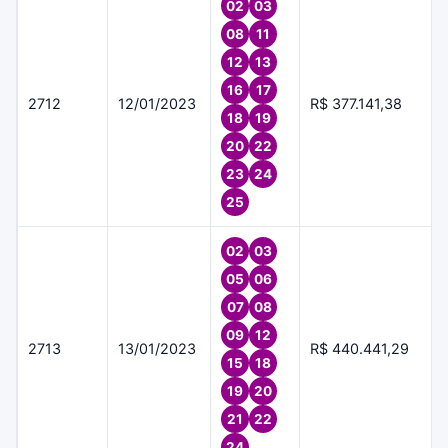
02
03
08
11
12
13
16
17
2712
12/01/2023
R$ 377.141,38
18
19
20
22
23
24
25
02
03
05
06
07
08
09
12
2713
13/01/2023
R$ 440.441,29
15
18
19
20
21
22
24