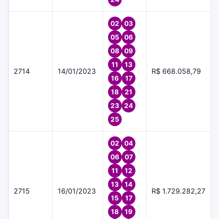
02
03
05
06
08
09
11
13
2714
14/01/2023
R$ 668.058,79
16
17
18
21
23
24
25
02
04
06
07
11
12
13
14
2715
16/01/2023
R$ 1.729.282,27
15
17
18
19