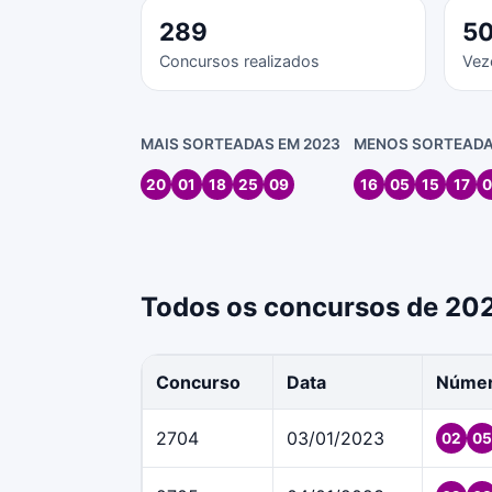
289
5
Concursos realizados
Vez
MAIS SORTEADAS EM 2023
MENOS SORTEADA
20
01
18
25
09
16
05
15
17
0
Todos os concursos de 20
Concurso
Data
Núme
2704
03/01/2023
02
05