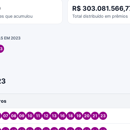
0
R$ 303.081.566,7
es que acumulou
Total distribuído em prêmios
S EM 2023
3
23
ros
07
08
09
10
11
12
13
16
18
19
20
21
23