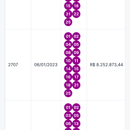
15
18
21
22
25
01
02
04
05
08
09
10
11
2707
06/01/2023
R$ 8.252.873,44
14
15
16
17
18
21
25
01
02
03
05
06
13