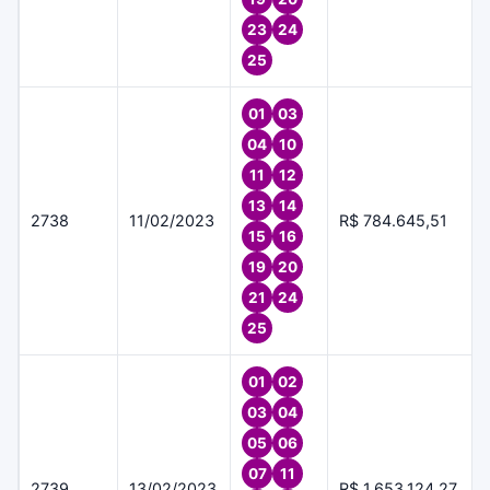
23
24
25
01
03
04
10
11
12
13
14
2738
11/02/2023
R$ 784.645,51
15
16
19
20
21
24
25
01
02
03
04
05
06
07
11
2739
13/02/2023
R$ 1.653.124,27