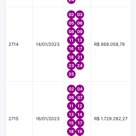
02
03
05
06
08
09
11
13
2714
14/01/2023
R$ 668.058,79
16
17
18
21
23
24
25
02
04
06
07
11
12
13
14
2715
16/01/2023
R$ 1.729.282,27
15
17
18
19