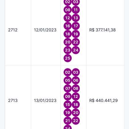
02
03
08
11
12
13
16
17
2712
12/01/2023
R$ 377.141,38
18
19
20
22
23
24
25
02
03
05
06
07
08
09
12
2713
13/01/2023
R$ 440.441,29
15
18
19
20
21
22
24