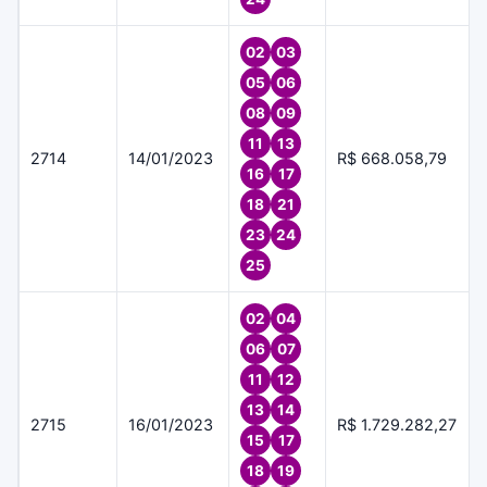
02
03
05
06
08
09
11
13
2714
14/01/2023
R$ 668.058,79
16
17
18
21
23
24
25
02
04
06
07
11
12
13
14
2715
16/01/2023
R$ 1.729.282,27
15
17
18
19