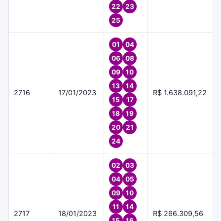
22
23
25
01
04
06
08
09
10
13
14
2716
17/01/2023
R$ 1.638.091,22
15
17
18
19
20
21
24
02
03
04
05
09
10
11
14
2717
18/01/2023
R$ 266.309,56
15
16