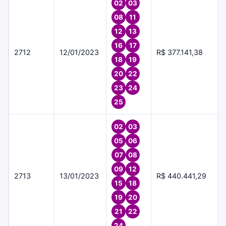
02
03
08
11
12
13
16
17
2712
12/01/2023
R$ 377.141,38
18
19
20
22
23
24
25
02
03
05
06
07
08
09
12
2713
13/01/2023
R$ 440.441,29
15
18
19
20
21
22
24