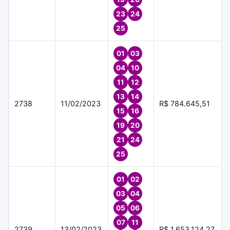
23
24
25
01
03
04
10
11
12
13
14
2738
11/02/2023
R$ 784.645,51
15
16
19
20
21
24
25
01
02
03
04
05
06
07
11
2739
13/02/2023
R$ 1.653.124,27