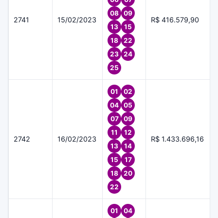
08
09
2741
15/02/2023
R$ 416.579,90
13
15
18
22
23
24
25
01
02
04
05
07
09
11
12
2742
16/02/2023
R$ 1.433.696,16
13
14
15
17
18
20
22
01
04