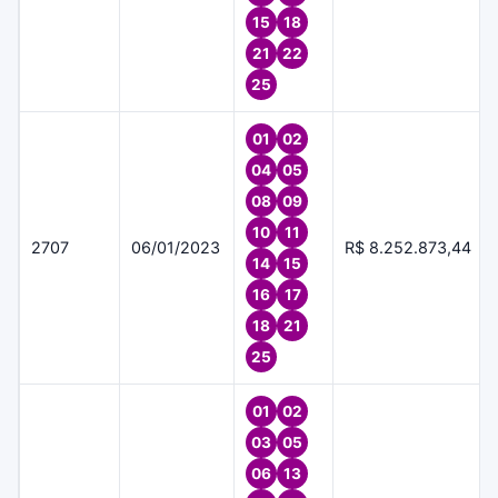
15
18
21
22
25
01
02
04
05
08
09
10
11
2707
06/01/2023
R$ 8.252.873,44
14
15
16
17
18
21
25
01
02
03
05
06
13