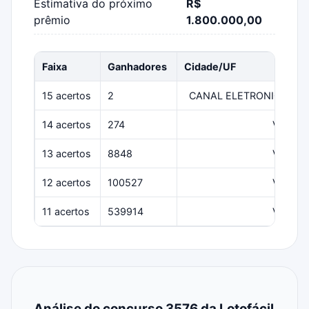
Estimativa do próximo
R$
prêmio
1.800.000,00
Faixa
Ganhadores
Cidade/UF
15 acertos
2
CANAL ELETRONICO/--
14 acertos
274
Várias
13 acertos
8848
Várias
12 acertos
100527
Várias
11 acertos
539914
Várias
Análise do concurso 3576 da Lotofácil